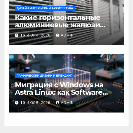
ДИЗАЙН ИНТЕРЬЕРА И АРХИТЕКТУРА
Какие горизонтальные
алюминиевые жалюзи
выбрать для окон?
16 ИЮЛЯ, 2026
ADMIN
ГРАФИЧЕСКИЙ ДИЗАЙН И БРЕНДИНГ
Миграция с Windows на
Astra Linux: как Software
Group успешно перешла на
10 ИЮЛЯ, 2026
ADMIN
отечественную ОС