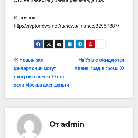
Это не инвестиционная рекомендация.
Источник:
http://cryptonews.net/ru/news/finance/32957887/
Навигация
Новый зал
На Урале ожидаются
филармонии могут
ливни, град и грозы
по
построить через 10 лет –
записям
если Москва даст деньги
От
admin