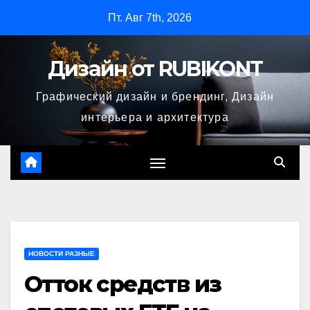
Перейти
Пт. Авг 7th, 2026
к
содержимому
Дизайн от RUBIKONT
Графический дизайн и брендинг, Дизайн
интерьера и архитектура
НОВОСТИ РАЗНЫЕ
Отток средств из