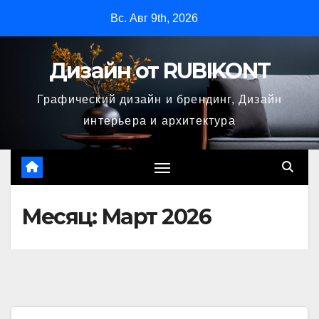
Перейти
Вс. Авг 9th, 2026
к
содержимому
Дизайн от RUBIKONT
Графический дизайн и брендинг, Дизайн
интерьера и архитектура
Месяц:
Март 2026