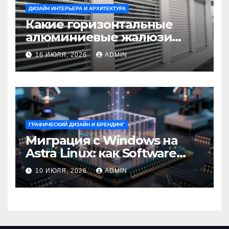
ДИЗАЙН ИНТЕРЬЕРА И АРХИТЕКТУРА
Какие горизонтальные
алюминиевые жалюзи
выбрать для окон?
16 ИЮЛЯ, 2026
ADMIN
ГРАФИЧЕСКИЙ ДИЗАЙН И БРЕНДИНГ
Миграция с Windows на
Astra Linux: как Software
Group успешно перешла на
10 ИЮЛЯ, 2026
ADMIN
отечественную ОС