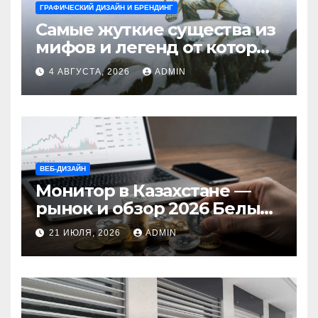
ГРАФИЧЕСКИЙ ДИЗАЙН И БРЕНДИНГ
Самые жуткие существа из
мифов и легенд от которых
стынет кровь
4 АВГУСТА, 2026
ADMIN
ВЕБ-ДИЗАЙН
Монитор в Казахстане —
рынок и обзор 2026 Белый
Ветер Shop.kz
21 ИЮЛЯ, 2026
ADMIN