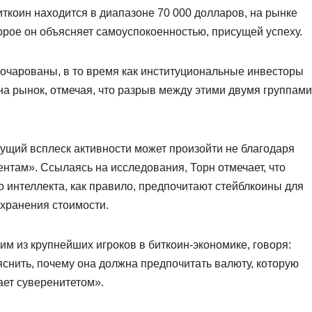
 биткоин находится в диапазоне 70 000 долларов, на рынке
рое он объясняет самоуспокоенностью, присущей успеху.
зочарованы, в то время как институциональные инвесторы
на рынок, отмечая, что разрыв между этими двумя группами
дущий всплеск активности может произойти не благодаря
нтам». Ссылаясь на исследования, Торн отмечает, что
 интеллекта, как правило, предпочитают стейблкоины для
охранения стоимости.
им из крупнейших игроков в биткоин-экономике, говоря:
снить, почему она должна предпочитать валюту, которую
ает суверенитетом».