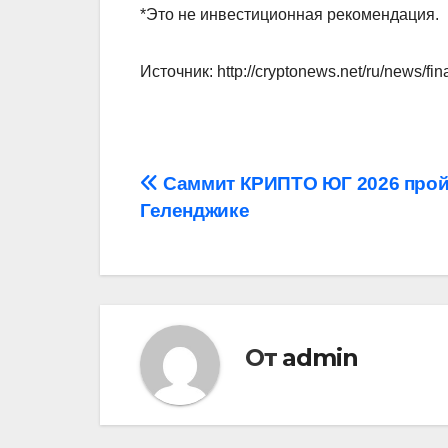
*Это не инвестиционная рекомендация.
Источник: http://cryptonews.net/ru/news/fi
Навигация
Саммит КРИПТО ЮГ 2026 прой
Геленджике
по
записям
От
admin