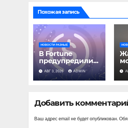
Похожая запись
НОВОСТИ РАЗНЫЕ
НОВ
В Fortune
Жа
предупредили о
м
рисках сделки
о
АВГ 3, 2026
ADMIN
А
Circle и IBM
вл
ав
Добавить комментари
Ваш адрес email не будет опубликован.
Обя