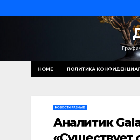
Перейти
к
содержимому
Графич
HOME
ПОЛИТИКА КОНФИДЕНЦИА
НОВОСТИ РАЗНЫЕ
Аналитик Gala
«Существует 