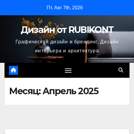
Перейти
Пт. Авг 7th, 2026
к
содержимому
Дизайн от RUBIKONT
Графический дизайн и брендинг, Дизайн
интерьера и архитектура
Месяц:
Апрель 2025