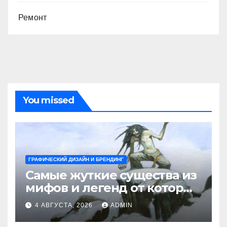
Ремонт
You missed
ГРАФИЧЕСКИЙ ДИЗАЙН И БРЕНДИНГ
Самые жуткие существа из
мифов и легенд от которых
стынет кровь
4 АВГУСТА, 2026
ADMIN