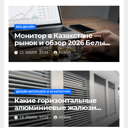
ВЕБ-ДИЗАЙН
Монитор в Казахстане —
рынок и обзор 2026 Белый
Ветер Shop.kz
21 ИЮЛЯ, 2026
ADMIN
ДИЗАЙН ИНТЕРЬЕРА И АРХИТЕКТУРА
Какие горизонтальные
алюминиевые жалюзи
выбрать для окон?
16 ИЮЛЯ, 2026
ADMIN