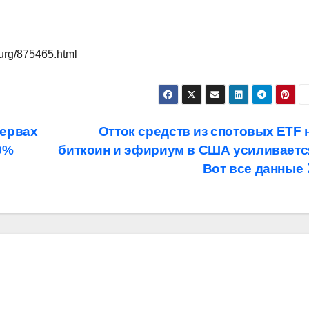
urg/875465.html
зервах
Отток средств из спотовых ETF 
9%
биткоин и эфириум в США усиливаетс
Вот все данные