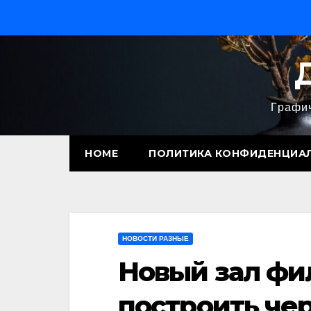
Перейти
к
содержимому
Графич
HOME
ПОЛИТИКА КОНФИДЕНЦИА
НОВОСТИ РАЗНЫЕ
Новый зал фи
построить чер