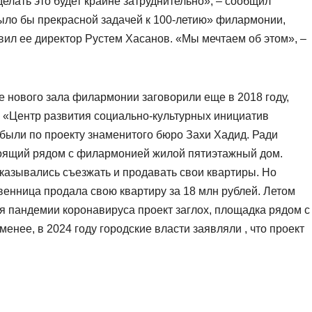
лать это будет крайне затруднительно», – сообщил
было бы прекрасной задачей к 100-летию» филармонии,
авил ее директор Рустем Хасанов. «Мы мечтаем об этом», –
е нового зала филармонии заговорили еще в 2018 году,
 «Центр развития социально-культурных инициатив
были по проекту знаменитого бюро Захи Хадид. Ради
тоящий рядом с филармонией жилой пятиэтажный дом.
казывались съезжать и продавать свои квартиры. Но
венница продала свою квартиру за 18 млн рублей. Летом
я пандемии коронавируса проект заглох, площадка рядом с
менее, в 2024 году городские власти заявляли , что проект