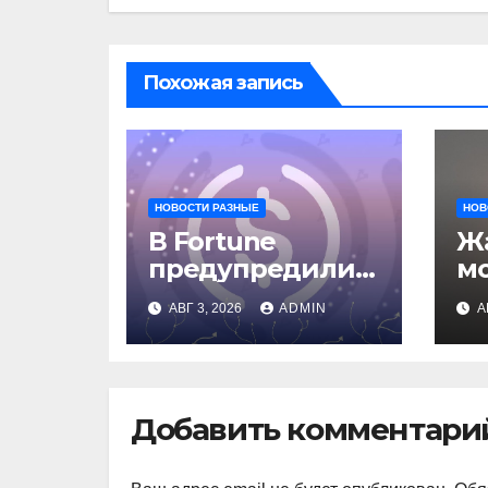
Похожая запись
НОВОСТИ РАЗНЫЕ
НОВ
В Fortune
Жа
предупредили о
м
рисках сделки
о
АВГ 3, 2026
ADMIN
А
Circle и IBM
вл
ав
Добавить комментари