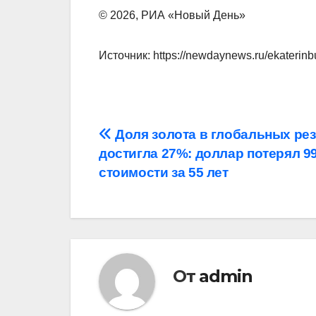
© 2026, РИА «Новый День»
Источник: https://newdaynews.ru/ekaterinb
Навигация
Доля золота в глобальных ре
достигла 27%: доллар потерял 9
по
стоимости за 55 лет
записям
От
admin