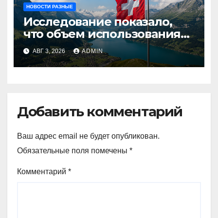
НОВОСТИ РАЗНЫЕ
Исследование показало,
что объем использования
криптовалют в Швейцарии
АВГ 3, 2026
ADMIN
в два раза превышает
аналогичный показатель в
Германии
Добавить комментарий
Ваш адрес email не будет опубликован.
Обязательные поля помечены
*
Комментарий
*