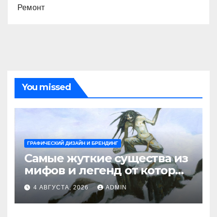
Ремонт
You missed
ГРАФИЧЕСКИЙ ДИЗАЙН И БРЕНДИНГ
Самые жуткие существа из
мифов и легенд от которых
стынет кровь
4 АВГУСТА, 2026
ADMIN