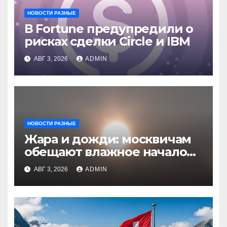
НОВОСТИ РАЗНЫЕ
В Fortune предупредили о
рисках сделки Circle и IBM
АВГ 3, 2026
ADMIN
НОВОСТИ РАЗНЫЕ
Жара и дожди: москвичам
обещают влажное начало
августа
АВГ 3, 2026
ADMIN