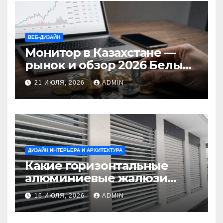
ВЕБ-ДИЗАЙН
Монитор в Казахстане —
рынок и обзор 2026 Белый
Ветер Shop.kz
21 ИЮЛЯ, 2026
ADMIN
ДИЗАЙН ИНТЕРЬЕРА И АРХИТЕКТУРА
Какие горизонтальные
алюминиевые жалюзи
выбрать для окон?
16 ИЮЛЯ, 2026
ADMIN