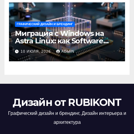
ГРАФИЧЕСКИЙ ДИЗАЙН И БРЕНДИНГ
Миграция с Windows на
Astra Linux: как Software
Group успешно перешла на
10 ИЮЛЯ, 2026
ADMIN
отечественную ОС
Дизайн от RUBIKONT
Графический дизайн и брендинг, Дизайн интерьера и
архитектура