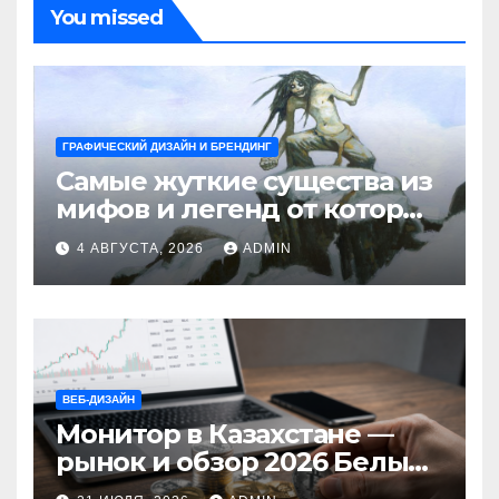
You missed
ГРАФИЧЕСКИЙ ДИЗАЙН И БРЕНДИНГ
Самые жуткие существа из
мифов и легенд от которых
стынет кровь
4 АВГУСТА, 2026
ADMIN
ВЕБ-ДИЗАЙН
Монитор в Казахстане —
рынок и обзор 2026 Белый
Ветер Shop.kz