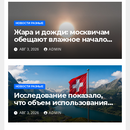
НОВОСТИ РАЗНЫЕ
Жара и дожди: москвичам
обещают влажное начало
августа
АВГ 3, 2026
ADMIN
НОВОСТИ РАЗНЫЕ
Исследование показало,
что объем использования
криптовалют в Швейцарии
АВГ 3, 2026
ADMIN
в два раза превышает
аналогичный показатель в