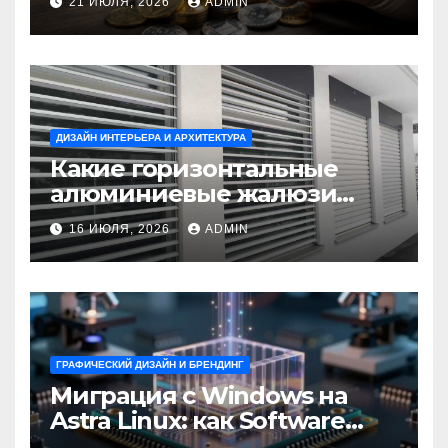
21 ИЮЛЯ, 2026
ADMIN
ДИЗАЙН ИНТЕРЬЕРА И АРХИТЕКТУРА
Какие горизонтальные
алюминиевые жалюзи
выбрать для окон?
16 ИЮЛЯ, 2026
ADMIN
ГРАФИЧЕСКИЙ ДИЗАЙН И БРЕНДИНГ
Миграция с Windows на
Astra Linux: как Software
Group успешно перешла на