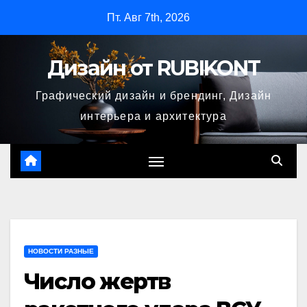
Перейти
Пт. Авг 7th, 2026
к
содержимому
Дизайн от RUBIKONT
Графический дизайн и брендинг, Дизайн
интерьера и архитектура
НОВОСТИ РАЗНЫЕ
Число жертв