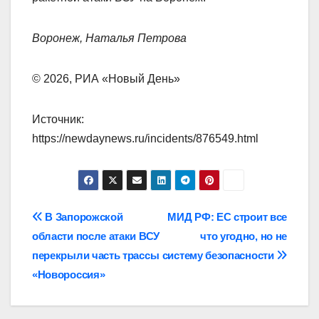
Воронеж, Наталья Петрова
© 2026, РИА «Новый День»
Источник:
https://newdaynews.ru/incidents/876549.html
Навигация
В Запорожской
МИД РФ: ЕС строит все
области после атаки ВСУ
что угодно, но не
по
перекрыли часть трассы
систему безопасности
записям
«Новороссия»