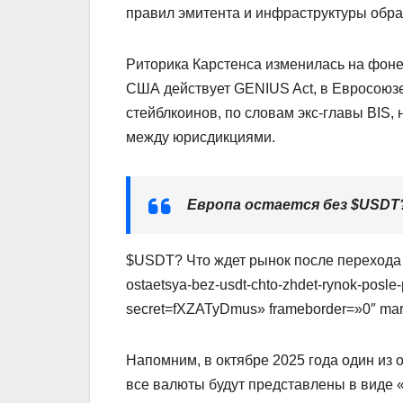
правил эмитента и инфраструктуры обр
Риторика Карстенса изменилась на фон
США действует GENIUS Act, в Евросоюз
стейблкоинов, по словам экс-главы BIS
между юрисдикциями.
Европа остается без $USDT?
$USDT? Что ждет рынок после перехода н
ostaetsya-bez-usdt-chto-zhdet-rynok-pos
secret=fXZATyDmus» frameborder=»0″ marg
Напомним, в октябре 2025 года один из о
все валюты будут представлены в виде 