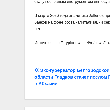
станут основным инструментом для осущ
В марте 2026 года аналитики Jefferies п
банков на фоне роста капитализации сек
лет.
Источник: http://cryptonews.net/ru/news/fi
Навигация
Экс-губернатор Белгородской
области Гладков станет послом 
по
в Абхазии
записям