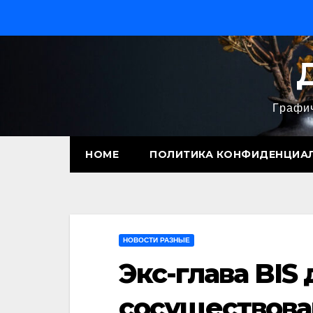
Перейти
к
содержимому
Графич
HOME
ПОЛИТИКА КОНФИДЕНЦИА
НОВОСТИ РАЗНЫЕ
Экс-глава BIS
сосуществова