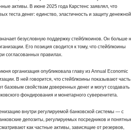
ные активы. В июне 2025 года Карстенс заявлял, что
ых теста денег: единство, эластичность и защиту денежной
означает безусловную поддержку стейблкоинов. Он больше 
рганизации. Его позиция сводится к тому, что стейблкоины
при согласованных правилах.
 июня организация опубликовала главу из Annual Economic
изации. В ней говорится, что стейблкоины показывают часть
ют базовым свойствам доверенных денег и могут создавать
нковского фондирования и монетарного суверенитета.
енизацию внутри регулируемой банковской системы — с
банковские депозиты, регулируемых посредников и понятны
сматривают как частные активы, зависящие от резервов,