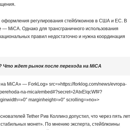
ащения.
е оформления регулирования стейблкоинов в США и ЕС. В
е — MiCA. Однако для трансграничного использования
, национальных правил недостаточно и нужна координация
 Что ждет рынок после перехода на MiCA
а MiCA» — ForkLog» src=»https://forklog.com/news/evropa-
le-perehoda-na-mica/embed#?secret=2AtxElqcWf#?
inwidth=»0″ marginheight=»0″ scrolling=»no»>
снователей Tether Рив Коллинз допустил, что через пять лет
«стабильных монет». По мнению эксперта, стейблкоины