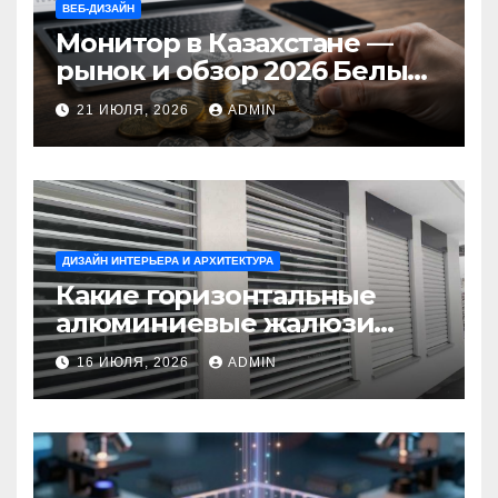
ВЕБ-ДИЗАЙН
Монитор в Казахстане —
рынок и обзор 2026 Белый
Ветер Shop.kz
21 ИЮЛЯ, 2026
ADMIN
ДИЗАЙН ИНТЕРЬЕРА И АРХИТЕКТУРА
Какие горизонтальные
алюминиевые жалюзи
выбрать для окон?
16 ИЮЛЯ, 2026
ADMIN