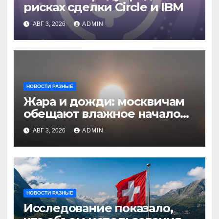
рисках сделки Circle и IBM
АВГ 3, 2026
ADMIN
НОВОСТИ РАЗНЫЕ
Жара и дожди: москвичам
обещают влажное начало
августа
АВГ 3, 2026
ADMIN
НОВОСТИ РАЗНЫЕ
Исследование показало,