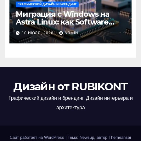
ГРАФИЧЕСКИЙ ДИЗАЙН И БРЕНДИНГ
Миграция с Windows на
Astra Linux: как Software
Group успешно перешла на
10 ИЮЛЯ, 2026
ADMIN
отечественную ОС
Дизайн от RUBIKONT
Графический дизайн и брендинг, Дизайн интерьера и
архитектура
Сайт работает на WordPress
|
Тема: Newsup, автор
Themeansar