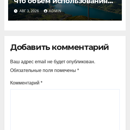
что объем использования
криптовалют в Швейцарии
АВГ 3, 2026
ADMIN
в два раза превышает
аналогичный показатель в
Германии
Добавить комментарий
Ваш адрес email не будет опубликован.
Обязательные поля помечены
*
Комментарий
*