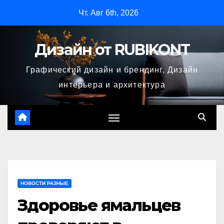
Перейти
Чт. Авг 6th, 2026
к
содержимому
Дизайн от RUBIKONT
Графический дизайн и брендинг, Дизайн
интерьера и архитектура
НОВОСТИ РАЗНЫЕ
Здоровье ямальцев