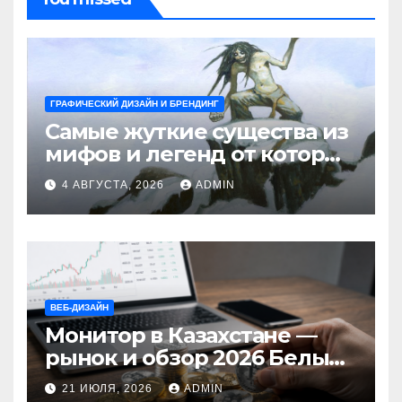
ГРАФИЧЕСКИЙ ДИЗАЙН И БРЕНДИНГ
Самые жуткие существа из
мифов и легенд от которых
стынет кровь
4 АВГУСТА, 2026
ADMIN
ВЕБ-ДИЗАЙН
Монитор в Казахстане —
рынок и обзор 2026 Белый
Ветер Shop.kz
21 ИЮЛЯ, 2026
ADMIN