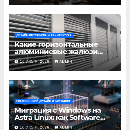
ДИЗАЙН ИНТЕРЬЕРА И АРХИТЕКТУРА
Какие горизонтальные
алюминиевые жалюзи
выбрать для окон?
16 ИЮЛЯ, 2026
ADMIN
ГРАФИЧЕСКИЙ ДИЗАЙН И БРЕНДИНГ
Миграция с Windows на
Astra Linux: как Software
Group успешно перешла на
10 ИЮЛЯ, 2026
ADMIN