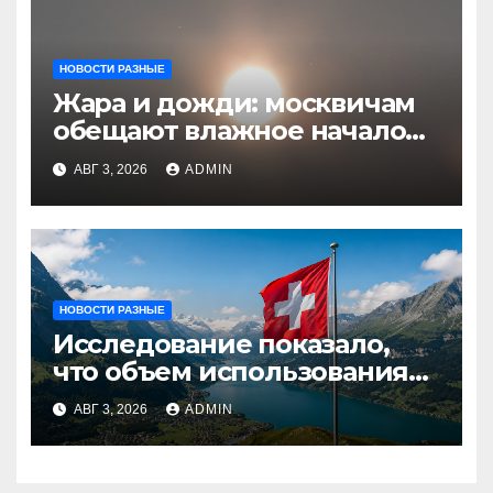
НОВОСТИ РАЗНЫЕ
Жара и дожди: москвичам
обещают влажное начало
августа
АВГ 3, 2026
ADMIN
НОВОСТИ РАЗНЫЕ
Исследование показало,
что объем использования
криптовалют в Швейцарии
АВГ 3, 2026
ADMIN
в два раза превышает
аналогичный показатель в
Германии