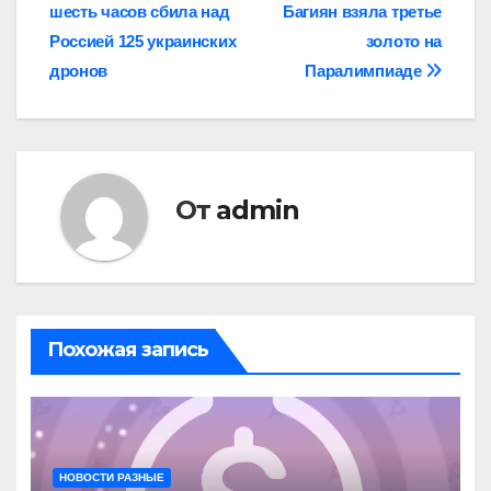
шесть часов сбила над
Багиян взяла третье
по
Россией 125 украинских
золото на
записям
дронов
Паралимпиаде
От
admin
Похожая запись
НОВОСТИ РАЗНЫЕ