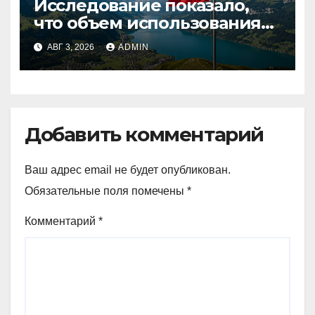
Исследование показало,
что объем использования
криптовалют в Швейцарии
АВГ 3, 2026
ADMIN
в два раза превышает
аналогичный показатель в
Германии
Добавить комментарий
Ваш адрес email не будет опубликован.
Обязательные поля помечены
*
Комментарий
*