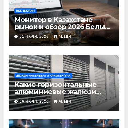
ВЕБ-ДИЗАЙН
Монитор в Казахстане —
рынок и обзор 2026 Белый
Ветер Shop.kz
21 ИЮЛЯ, 2026
ADMIN
ДИЗАЙН ИНТЕРЬЕРА И АРХИТЕКТУРА
Какие горизонтальные
алюминиевые жалюзи
выбрать для окон?
16 ИЮЛЯ, 2026
ADMIN