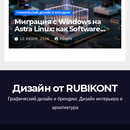
ГРАФИЧЕСКИЙ ДИЗАЙН И БРЕНДИНГ
Миграция с Windows на
Astra Linux: как Software
Group успешно перешла на
10 ИЮЛЯ, 2026
ADMIN
отечественную ОС
Дизайн от RUBIKONT
Графический дизайн и брендинг, Дизайн интерьера и
архитектура