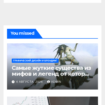
You missed
ГРАФИЧЕСКИЙ ДИЗАЙН И БРЕНДИНГ
Самые жуткие существа из
мифов и легенд от которых
стынет кровь
4 АВГУСТА, 2026
ADMIN