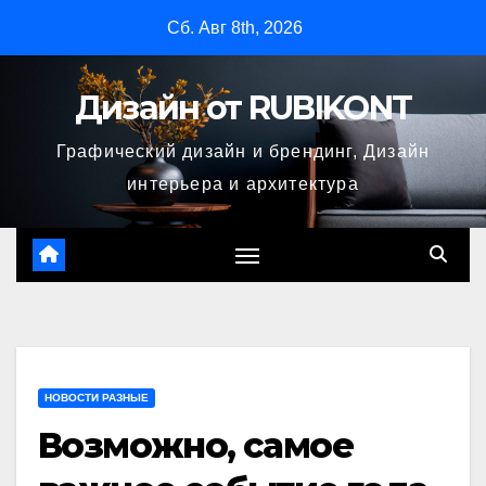
Перейти
Сб. Авг 8th, 2026
к
содержимому
Дизайн от RUBIKONT
Графический дизайн и брендинг, Дизайн
интерьера и архитектура
НОВОСТИ РАЗНЫЕ
Возможно, самое