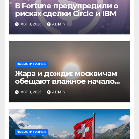
В Fortune предупредили о
рисках сделки Circle и IBM
АВГ 3, 2026
ADMIN
НОВОСТИ РАЗНЫЕ
Жара и дожди: москвичам
обещают влажное начало
августа
АВГ 3, 2026
ADMIN
НОВОСТИ РАЗНЫЕ