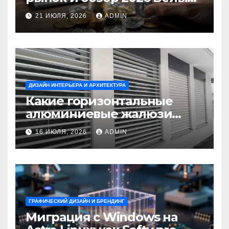
Ветер Shop.kz
21 ИЮЛЯ, 2026
ADMIN
ДИЗАЙН ИНТЕРЬЕРА И АРХИТЕКТУРА
Какие горизонтальные
алюминиевые жалюзи
выбрать для окон?
16 ИЮЛЯ, 2026
ADMIN
ГРАФИЧЕСКИЙ ДИЗАЙН И БРЕНДИНГ
Миграция с Windows на