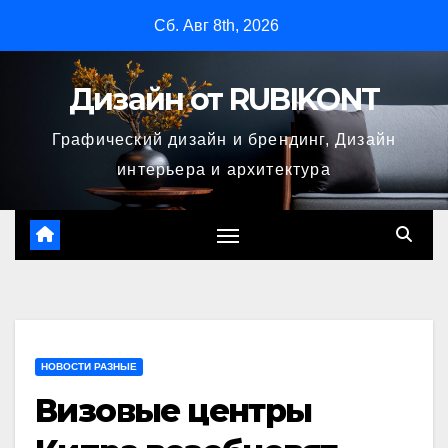
Перейти
Сб. Авг 8th, 2026
к
содержимому
Дизайн от RUBIKONT
Графический дизайн и брендинг, Дизайн
интерьера и архитектура
НОВОСТИ РАЗНЫЕ
Визовые центры