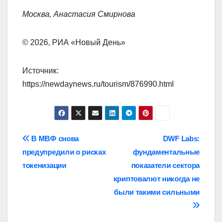
Москва, Анастасия Смирнова
© 2026, РИА «Новый День»
Источник:
https://newdaynews.ru/tourism/876990.html
Навигация
В МВФ снова
DWF Labs:
предупредили о рисках
фундаментальные
по
токенизации
показатели сектора
записям
криптовалют никогда не
были такими сильными