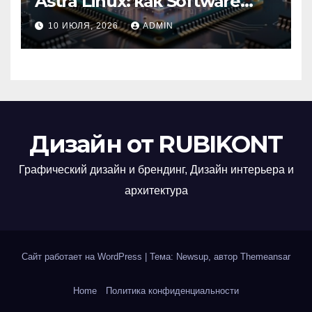
Astra Linux: как Software
Group успешно перешла на
10 ИЮЛЯ, 2026
ADMIN
отечественную ОС
Дизайн от RUBIKONT
Графический дизайн и брендинг, Дизайн интерьера и
архитектура
Сайт работает на WordPress
|
Тема: Newsup, автор
Themeansar
Home
Политика конфиденциальности