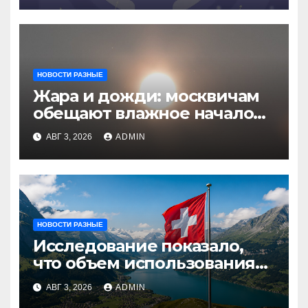
НОВОСТИ РАЗНЫЕ
Жара и дожди: москвичам
обещают влажное начало
августа
АВГ 3, 2026
ADMIN
НОВОСТИ РАЗНЫЕ
Исследование показало,
что объем использования
криптовалют в Швейцарии
АВГ 3, 2026
ADMIN
в два раза превышает