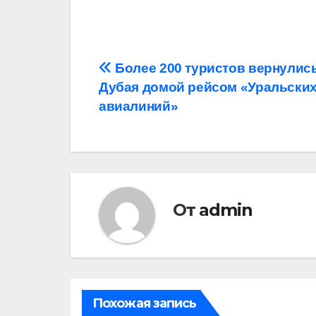
Навигация
Более 200 туристов вернулись
Дубая домой рейсом «Уральски
по
авиалиний»
записям
От
admin
Похожая запись