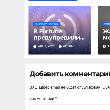
НОВОСТИ РАЗНЫЕ
НОВ
В Fortune
Жа
предупредили о
м
рисках сделки
о
АВГ 3, 2026
ADMIN
А
Circle и IBM
вл
ав
Добавить комментари
Ваш адрес email не будет опубликован.
Обя
Комментарий
*