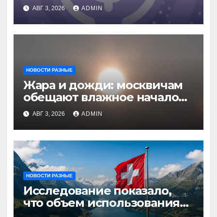
АВГ 3, 2026
ADMIN
НОВОСТИ РАЗНЫЕ
Жара и дожди: москвичам
обещают влажное начало
августа
АВГ 3, 2026
ADMIN
НОВОСТИ РАЗНЫЕ
Исследование показало,
что объем использования
криптовалют в Швейцарии