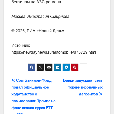
бензином на АЗС региона.
Москва, Анастасия Смирнова
© 2026, РИА «Новый День»
Источник:
https://newdaynews.ru/automobile/875729.html
Навигация
Сэм Бэнкман-Фрид
Банки запускают сеть
подал официальное
токенизированных
по
ходатайство о
депозитов
записям
помиловании Трампа на
фоне скачка курса FTT