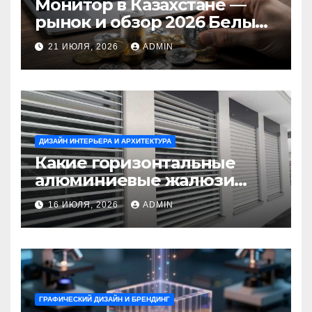
Монитор в Казахстане —
рынок и обзор 2026 Белый
Ветер Shop.kz
21 ИЮЛЯ, 2026
ADMIN
ДИЗАЙН ИНТЕРЬЕРА И АРХИТЕКТУРА
Какие горизонтальные
алюминиевые жалюзи
выбрать для окон?
16 ИЮЛЯ, 2026
ADMIN
ГРАФИЧЕСКИЙ ДИЗАЙН И БРЕНДИНГ