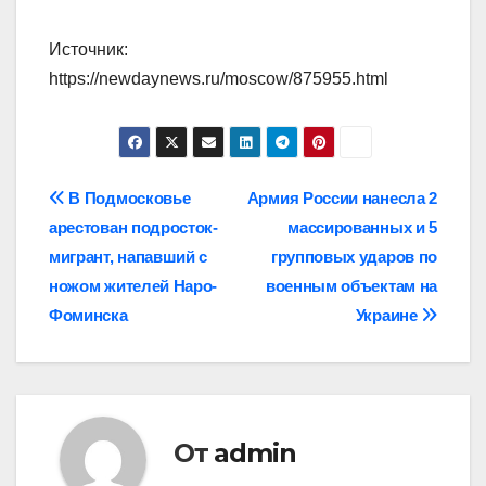
Источник:
https://newdaynews.ru/moscow/875955.html
Навигация
В Подмосковье
Армия России нанесла 2
арестован подросток-
массированных и 5
по
мигрант, напавший с
групповых ударов по
записям
ножом жителей Наро-
военным объектам на
Фоминска
Украине
От
admin