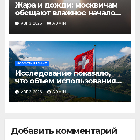
Жара и дожди: москвичам
обещают влажное начало
августа
АВГ 3, 2026
ADMIN
НОВОСТИ РАЗНЫЕ
Исследование показало,
что объем использования
криптовалют в Швейцарии
АВГ 3, 2026
ADMIN
в два раза превышает
аналогичный показатель в
Германии
Добавить комментарий