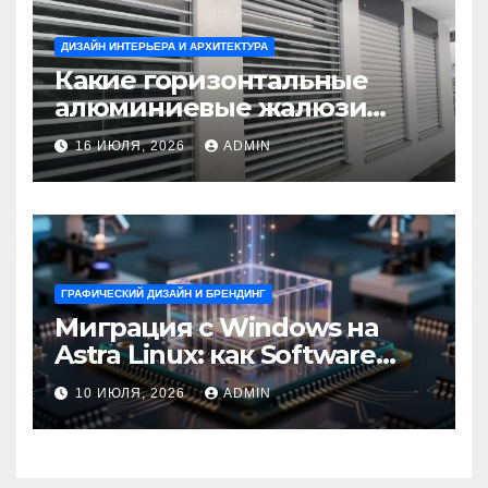
ДИЗАЙН ИНТЕРЬЕРА И АРХИТЕКТУРА
Какие горизонтальные
алюминиевые жалюзи
выбрать для окон?
16 ИЮЛЯ, 2026
ADMIN
ГРАФИЧЕСКИЙ ДИЗАЙН И БРЕНДИНГ
Миграция с Windows на
Astra Linux: как Software
Group успешно перешла на
10 ИЮЛЯ, 2026
ADMIN
отечественную ОС