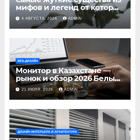
мифов и легенд от которых
стынет кровь
4 АВГУСТА, 2026
ADMIN
ВЕБ-ДИЗАЙН
Монитор в Казахстане —
рынок и обзор 2026 Белый
Ветер Shop.kz
21 ИЮЛЯ, 2026
ADMIN
ДИЗАЙН ИНТЕРЬЕРА И АРХИТЕКТУРА