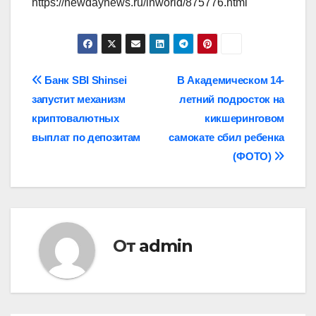
https://newdaynews.ru/inworld/875776.html
Навигация
Банк SBI Shinsei
В Академическом 14-
запустит механизм
летний подросток на
по
криптовалютных
кикшеринговом
записям
выплат по депозитам
самокате сбил ребенка
(ФОТО)
От
admin