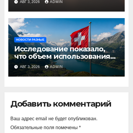
АВГ 3, 2026
ADMIN
НОВОСТИ РАЗНЫЕ
Исследование показало,
что объем использования
криптовалют в Швейцарии
АВГ 3, 2026
ADMIN
в два раза превышает
аналогичный показатель в
Германии
Добавить комментарий
Ваш адрес email не будет опубликован.
Обязательные поля помечены
*