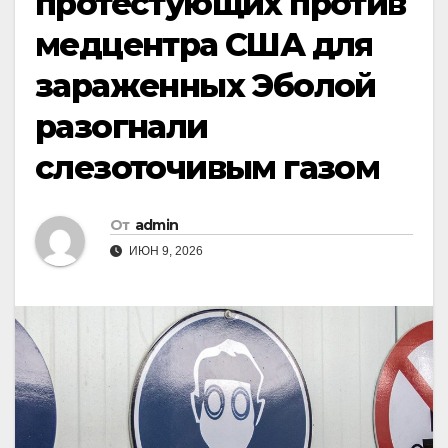
протестующих против
медцентра США для
зараженных Эболой
разогнали
слезоточивым газом
От
admin
ИЮН 9, 2026