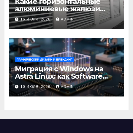
Какие горизонтальные
алюминиевые жалюзи
выбрать для окон?
16 ИЮЛЯ, 2026
ADMIN
ГРАФИЧЕСКИЙ ДИЗАЙН И БРЕНДИНГ
Миграция с Windows на
Astra Linux: как Software
Group успешно перешла на
10 ИЮЛЯ, 2026
ADMIN
отечественную ОС