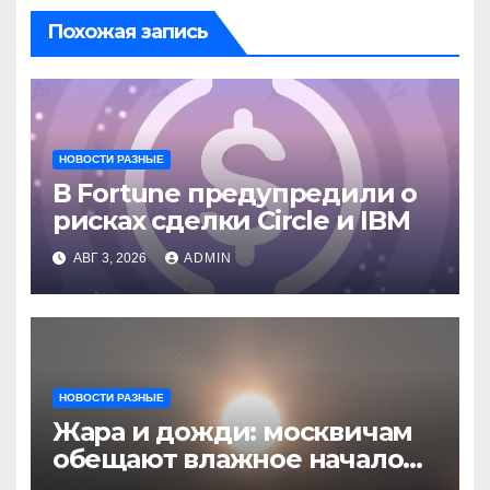
Похожая запись
НОВОСТИ РАЗНЫЕ
В Fortune предупредили о
рисках сделки Circle и IBM
АВГ 3, 2026
ADMIN
НОВОСТИ РАЗНЫЕ
Жара и дожди: москвичам
обещают влажное начало
августа