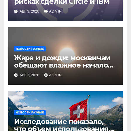
рисках сделки Circle и IBM
АВГ 3, 2026
ADMIN
НОВОСТИ РАЗНЫЕ
Жара и дожди: москвичам
обещают влажное начало
августа
АВГ 3, 2026
ADMIN
НОВОСТИ РАЗНЫЕ
Исследование показало,
что объем использования