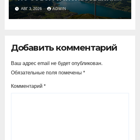
криптовалют в Швейцарии
АВГ 3, 2026
ADMIN
в два раза превышает
аналогичный показатель в
Германии
Добавить комментарий
Ваш адрес email не будет опубликован.
Обязательные поля помечены
*
Комментарий
*