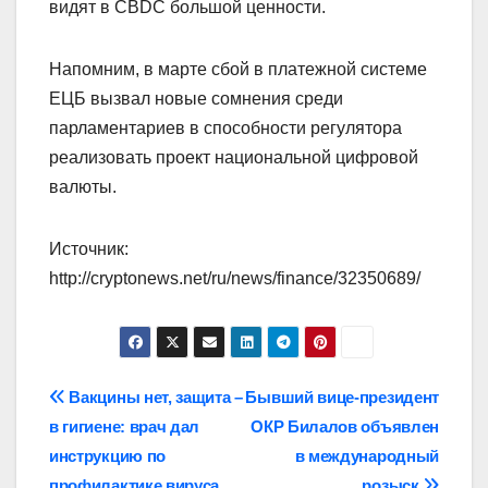
видят в CBDC большой ценности.
Напомним, в марте сбой в платежной системе
ЕЦБ вызвал новые сомнения среди
парламентариев в способности регулятора
реализовать проект национальной цифровой
валюты.
Источник:
http://cryptonews.net/ru/news/finance/32350689/
Навигация
Вакцины нет, защита –
Бывший вице-президент
в гигиене: врач дал
ОКР Билалов объявлен
по
инструкцию по
в международный
профилактике вируса
розыск