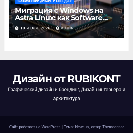
ГРАФИЧЕСКИЙ ДИЗАЙН И БРЕНДИНГ
Миграция с Windows на
Astra Linux: как Software
Group успешно перешла на
10 ИЮЛЯ, 2026
ADMIN
отечественную ОС
Дизайн от RUBIKONT
Графический дизайн и брендинг, Дизайн интерьера и
архитектура
Сайт работает на WordPress
|
Тема: Newsup, автор
Themeansar