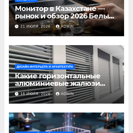
Монитор в Казахстане —
рынок и обзор 2026 Белый
Ветер Shop.kz
21 ИЮЛЯ, 2026
ADMIN
ДИЗАЙН ИНТЕРЬЕРА И АРХИТЕКТУРА
Какие горизонтальные
алюминиевые жалюзи
выбрать для окон?
16 ИЮЛЯ, 2026
ADMIN