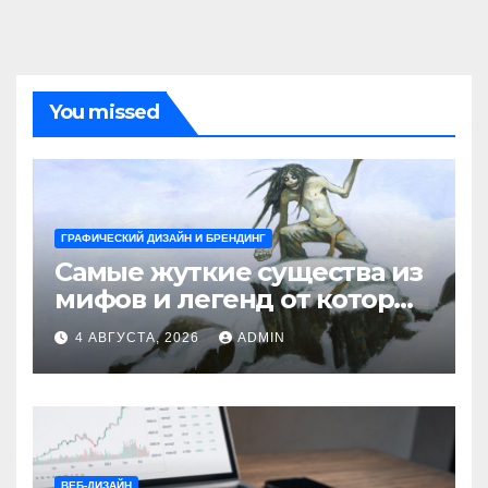
You missed
ГРАФИЧЕСКИЙ ДИЗАЙН И БРЕНДИНГ
Самые жуткие существа из
мифов и легенд от которых
стынет кровь
4 АВГУСТА, 2026
ADMIN
ВЕБ-ДИЗАЙН