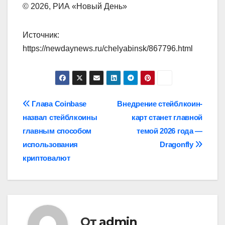
© 2026, РИА «Новый День»
Источник:
https://newdaynews.ru/chelyabinsk/867796.html
Навигация
Глава Coinbase
Внедрение стейблкоин-
назвал стейблкоины
карт станет главной
по
главным способом
темой 2026 года —
записям
использования
Dragonfly
криптовалют
От
admin