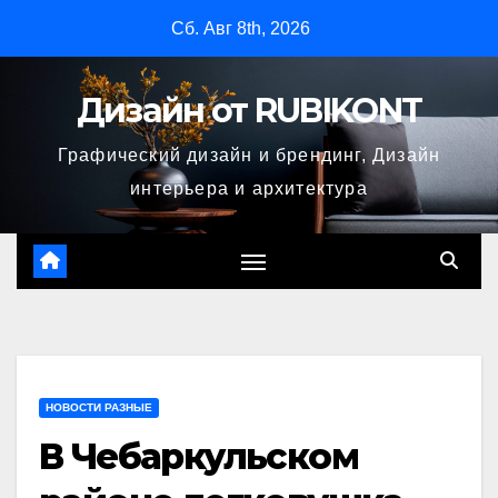
Перейти
Сб. Авг 8th, 2026
к
содержимому
Дизайн от RUBIKONT
Графический дизайн и брендинг, Дизайн
интерьера и архитектура
НОВОСТИ РАЗНЫЕ
В Чебаркульском