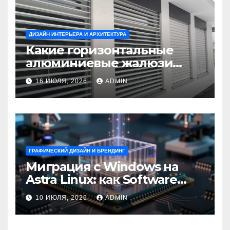
ДИЗАЙН ИНТЕРЬЕРА И АРХИТЕКТУРА
Какие горизонтальные
алюминиевые жалюзи
выбрать для окон?
16 ИЮЛЯ, 2026
ADMIN
ГРАФИЧЕСКИЙ ДИЗАЙН И БРЕНДИНГ
Миграция с Windows на
Astra Linux: как Software
Group успешно перешла на
10 ИЮЛЯ, 2026
ADMIN
отечественную ОС