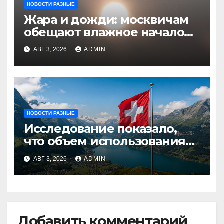
НОВОСТИ РАЗНЫЕ
Жара и дожди: москвичам
обещают влажное начало
августа
АВГ 3, 2026
ADMIN
НОВОСТИ РАЗНЫЕ
Исследование показало,
что объем использования
криптовалют в Швейцарии
АВГ 3, 2026
ADMIN
в два раза превышает
аналогичный показатель в
Германии
Добавить комментарий