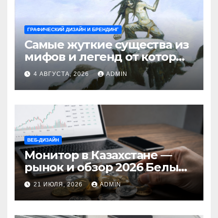
ГРАФИЧЕСКИЙ ДИЗАЙН И БРЕНДИНГ
Самые жуткие существа из
мифов и легенд от которых
стынет кровь
4 АВГУСТА, 2026
ADMIN
ВЕБ-ДИЗАЙН
Монитор в Казахстане —
рынок и обзор 2026 Белый
Ветер Shop.kz
21 ИЮЛЯ, 2026
ADMIN