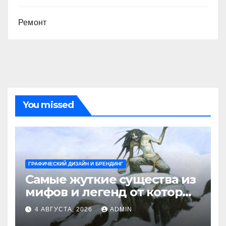
Ремонт
You missed
ГРАФИЧЕСКИЙ ДИЗАЙН И БРЕНДИНГ
Самые жуткие существа из
мифов и легенд от которых
стынет кровь
4 АВГУСТА, 2026
ADMIN