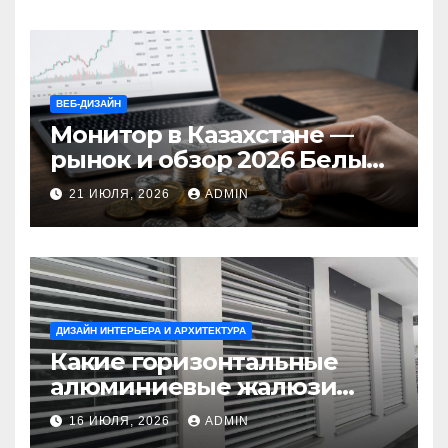
ВЕБ-ДИЗАЙН
Монитор в Казахстане —
рынок и обзор 2026 Белый
Ветер Shop.kz
21 ИЮЛЯ, 2026
ADMIN
ДИЗАЙН ИНТЕРЬЕРА И АРХИТЕКТУРА
Какие горизонтальные
алюминиевые жалюзи
выбрать для окон?
16 ИЮЛЯ, 2026
ADMIN