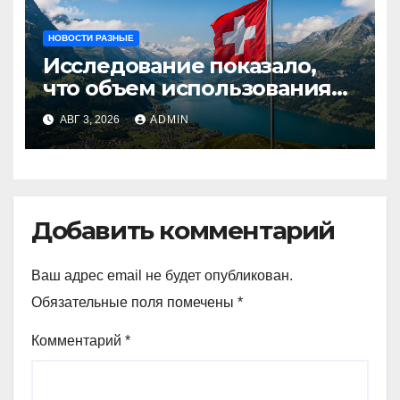
НОВОСТИ РАЗНЫЕ
Исследование показало,
что объем использования
криптовалют в Швейцарии
АВГ 3, 2026
ADMIN
в два раза превышает
аналогичный показатель в
Германии
Добавить комментарий
Ваш адрес email не будет опубликован.
Обязательные поля помечены
*
Комментарий
*