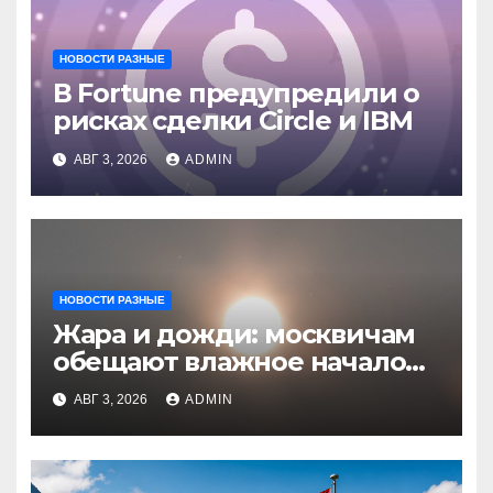
НОВОСТИ РАЗНЫЕ
В Fortune предупредили о
рисках сделки Circle и IBM
АВГ 3, 2026
ADMIN
НОВОСТИ РАЗНЫЕ
Жара и дожди: москвичам
обещают влажное начало
августа
АВГ 3, 2026
ADMIN