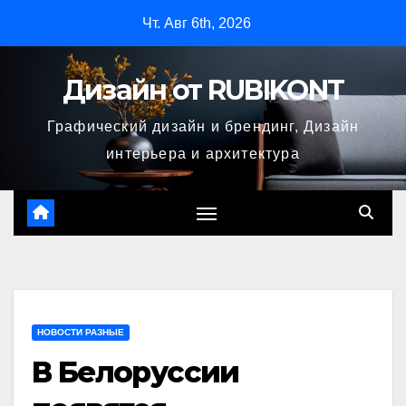
Перейти
Чт. Авг 6th, 2026
к
содержимому
Дизайн от RUBIKONT
Графический дизайн и брендинг, Дизайн
интерьера и архитектура
НОВОСТИ РАЗНЫЕ
В Белоруссии