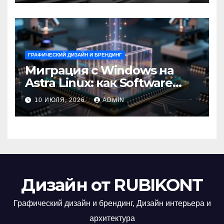
ГРАФИЧЕСКИЙ ДИЗАЙН И БРЕНДИНГ
Миграция с Windows на
Astra Linux: как Software
Group успешно перешла на
10 ИЮЛЯ, 2026
ADMIN
отечественную ОС
Дизайн от RUBIKONT
Графический дизайн и брендинг, Дизайн интерьера и
архитектура