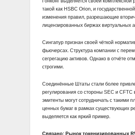
Гонконг выделяется своей комплексной 
такой как HSBC Orion, и государственн
изменения правил, разрешающие вторич
лицензированных биржах виртуальных ак
Сингапур признан своей чёткой норматив
фьючерсах. Структура компании с пере
сегрегацию активов. Однако в отчёте от
строгими.
Соединённые Штаты стали более привле
регулирования со стороны SEC и CFTC в
эмитенты могут сотрудничать с такими п
ценных бумаг в рамках существующих ре
выделяется как яркий пример.
Связано:
Рынок токенизированных RW