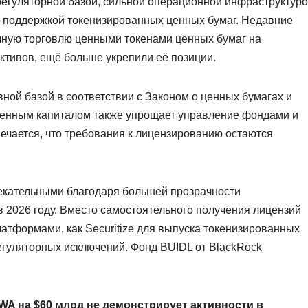
регуляторной базой, сильной операционной инфраструктуро
ой поддержкой токенизированных ценных бумаг. Недавние
ную торговлю ценными токенами ценных бумаг на
тивов, ещё больше укрепили её позиции.
ной базой в соответствии с Законом о ценных бумагах и
менным капиталом также упрощает управление фондами и
мечается, что требования к лицензированию остаются
кательными благодаря большей прозрачности
 2026 году. Вместо самостоятельного получения лицензий
латформами, как Securitize для выпуска токенизированных
гуляторных исключений. Фонд BUIDL от BlackRock
A на $60 млрд не демонстрирует активности в