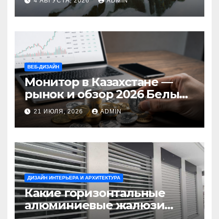
4 АВГУСТА, 2026
ADMIN
ВЕБ-ДИЗАЙН
Монитор в Казахстане —
рынок и обзор 2026 Белый
Ветер Shop.kz
21 ИЮЛЯ, 2026
ADMIN
ДИЗАЙН ИНТЕРЬЕРА И АРХИТЕКТУРА
Какие горизонтальные
алюминиевые жалюзи
выбрать для окон?