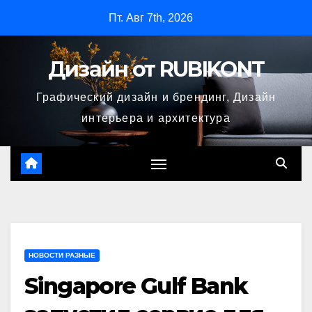
Перейти
Пт. Авг 7th, 2026
к
содержимому
Дизайн от RUBIKONT
Графический дизайн и брендинг, Дизайн
интерьера и архитектура
НОВОСТИ РАЗНЫЕ
Singapore Gulf Bank