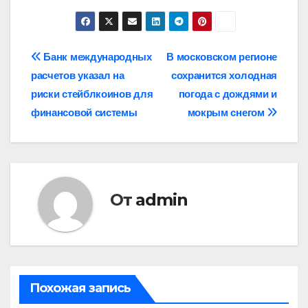
Навигация
Банк международных
В московском регионе
расчетов указал на
сохранится холодная
по
риски стейблкоинов для
погода с дождями и
записям
финансовой системы
мокрым снегом
От
admin
Похожая запись