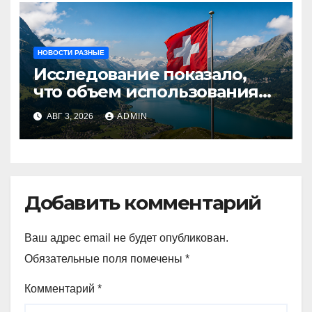
НОВОСТИ РАЗНЫЕ
Исследование показало,
что объем использования
криптовалют в Швейцарии
АВГ 3, 2026
ADMIN
в два раза превышает
аналогичный показатель в
Германии
Добавить комментарий
Ваш адрес email не будет опубликован.
Обязательные поля помечены
*
Комментарий
*