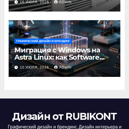
16 ИЮЛЯ, 2026
ADMIN
ГРАФИЧЕСКИЙ ДИЗАЙН И БРЕНДИНГ
Миграция с Windows на
Astra Linux: как Software
Group успешно перешла на
10 ИЮЛЯ, 2026
ADMIN
отечественную ОС
Дизайн от RUBIKONT
Графический дизайн и брендинг, Дизайн интерьера и