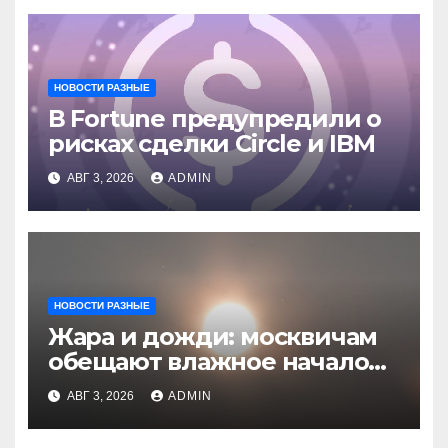
НОВОСТИ РАЗНЫЕ
В Fortune предупредили о
рисках сделки Circle и IBM
АВГ 3, 2026
ADMIN
НОВОСТИ РАЗНЫЕ
Жара и дожди: москвичам
обещают влажное начало
августа
АВГ 3, 2026
ADMIN