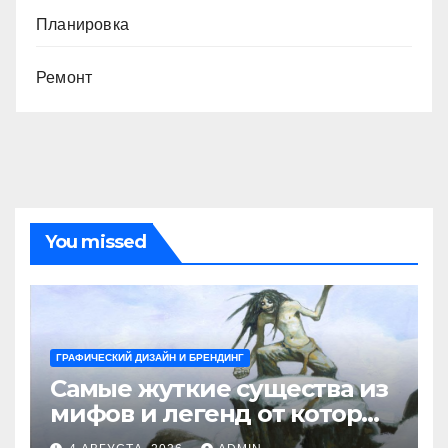
Планировка
Ремонт
You missed
ГРАФИЧЕСКИЙ ДИЗАЙН И БРЕНДИНГ
Самые жуткие существа из
мифов и легенд от которых
стынет кровь