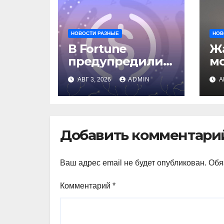
НОВОСТИ РАЗНЫЕ
НОВ
В Fortune
Жа
предупредили о
м
рисках сделки
о
АВГ 3, 2026
ADMIN
А
Circle и IBM
вл
ав
Добавить комментари
Ваш адрес email не будет опубликован.
Обя
Комментарий
*