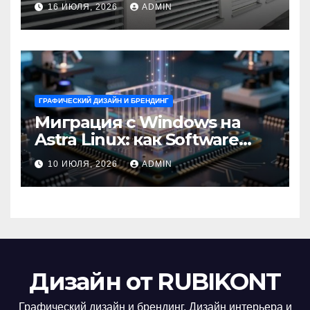
16 ИЮЛЯ, 2026
ADMIN
ГРАФИЧЕСКИЙ ДИЗАЙН И БРЕНДИНГ
Миграция с Windows на
Astra Linux: как Software
Group успешно перешла на
10 ИЮЛЯ, 2026
ADMIN
отечественную ОС
Дизайн от RUBIKONT
Графический дизайн и брендинг, Дизайн интерьера и