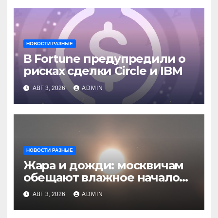
НОВОСТИ РАЗНЫЕ
В Fortune предупредили о
рисках сделки Circle и IBM
АВГ 3, 2026
ADMIN
НОВОСТИ РАЗНЫЕ
Жара и дожди: москвичам
обещают влажное начало
августа
АВГ 3, 2026
ADMIN