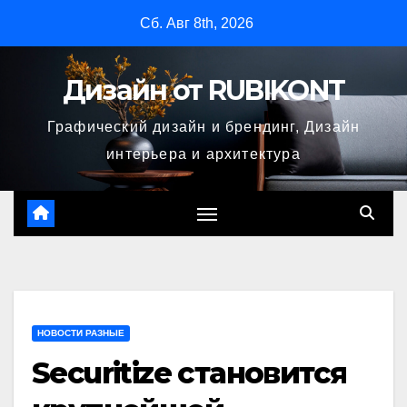
Перейти
Сб. Авг 8th, 2026
к
содержимому
Дизайн от RUBIKONT
Графический дизайн и брендинг, Дизайн
интерьера и архитектура
НОВОСТИ РАЗНЫЕ
Securitize становится