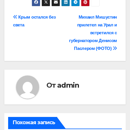
Навигация
Крым остался без
Михаил Мишустин
света
прилетел на Урал и
по
встретился с
записям
губернатором Денисом
Паслером (ФОТО)
От
admin
Похожая запись