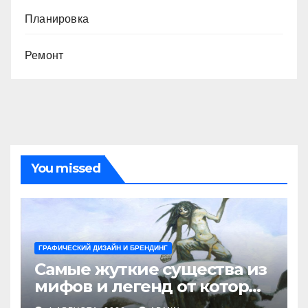
Планировка
Ремонт
You missed
ГРАФИЧЕСКИЙ ДИЗАЙН И БРЕНДИНГ
Самые жуткие существа из
мифов и легенд от которых
стынет кровь