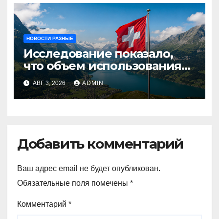
НОВОСТИ РАЗНЫЕ
Исследование показало,
что объем использования
криптовалют в Швейцарии
АВГ 3, 2026
ADMIN
в два раза превышает
аналогичный показатель в
Германии
Добавить комментарий
Ваш адрес email не будет опубликован.
Обязательные поля помечены
*
Комментарий
*