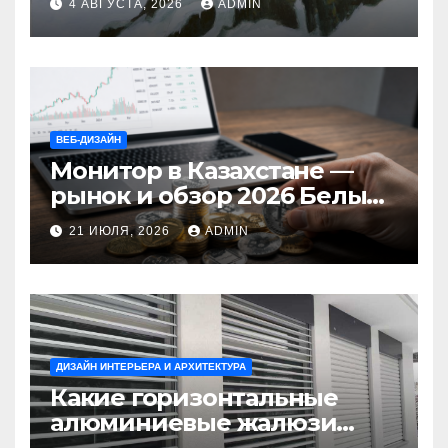
4 АВГУСТА, 2026
ADMIN
ВЕБ-ДИЗАЙН
Монитор в Казахстане —
рынок и обзор 2026 Белый
Ветер Shop.kz
21 ИЮЛЯ, 2026
ADMIN
ДИЗАЙН ИНТЕРЬЕРА И АРХИТЕКТУРА
Какие горизонтальные
алюминиевые жалюзи
выбрать для окон?