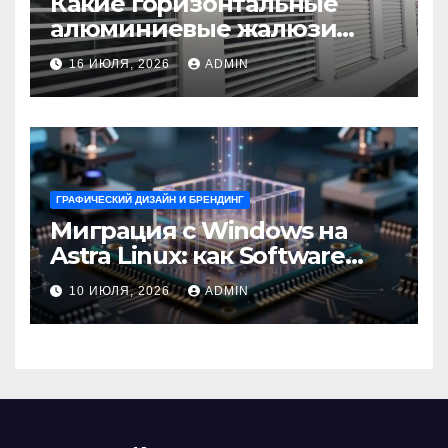
Какие горизонтальные
алюминиевые жалюзи
выбрать для окон?
16 ИЮЛЯ, 2026
ADMIN
ГРАФИЧЕСКИЙ ДИЗАЙН И БРЕНДИНГ
Миграция с Windows на
Astra Linux: как Software
Group успешно перешла на
10 ИЮЛЯ, 2026
ADMIN
отечественную ОС