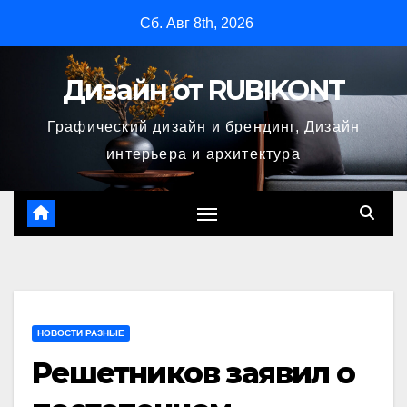
Перейти
Сб. Авг 8th, 2026
к
содержимому
Дизайн от RUBIKONT
Графический дизайн и брендинг, Дизайн
интерьера и архитектура
НОВОСТИ РАЗНЫЕ
Решетников заявил о