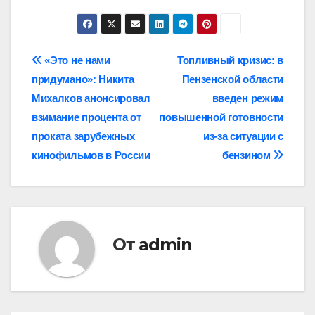
Навигация
«Это не нами
Топливный кризис: в
придумано»: Никита
Пензенской области
по
Михалков анонсировал
введен режим
записям
взимание процента от
повышенной готовности
проката зарубежных
из-за ситуации с
кинофильмов в России
бензином
От
admin