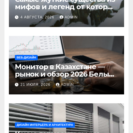
мифов и легенд от которых
стынет кровь
4 АВГУСТА, 2026
ADMIN
ВЕБ-ДИЗАЙН
Монитор в Казахстане —
рынок и обзор 2026 Белый
Ветер Shop.kz
21 ИЮЛЯ, 2026
ADMIN
ДИЗАЙН ИНТЕРЬЕРА И АРХИТЕКТУРА