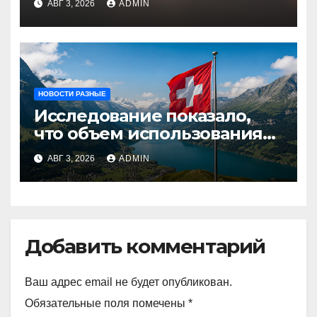
АВГ 3, 2026
ADMIN
НОВОСТИ РАЗНЫЕ
Исследование показало,
что объем использования
криптовалют в Швейцарии
АВГ 3, 2026
ADMIN
в два раза превышает
аналогичный показатель в
Германии
Добавить комментарий
Ваш адрес email не будет опубликован.
Обязательные поля помечены
*