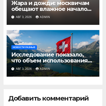
Жара и дожди: москвичам
обещают влажное начало
августа
АВГ 3, 2026
ADMIN
НОВОСТИ РАЗНЫЕ
Исследование показало,
что объем использования
криптовалют в Швейцарии
АВГ 3, 2026
ADMIN
в два раза превышает
аналогичный показатель в
Германии
Добавить комментарий