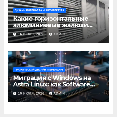
ДИЗАЙН ИНТЕРЬЕРА И АРХИТЕКТУРА
Какие горизонтальные
алюминиевые жалюзи
выбрать для окон?
16 ИЮЛЯ, 2026
ADMIN
ГРАФИЧЕСКИЙ ДИЗАЙН И БРЕНДИНГ
Миграция с Windows на
Astra Linux: как Software
Group успешно перешла на
10 ИЮЛЯ, 2026
ADMIN
отечественную ОС