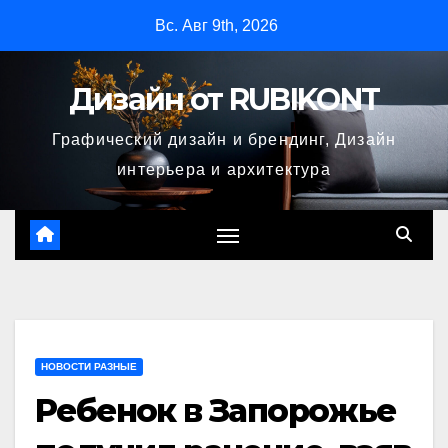
Перейти
Вс. Авг 9th, 2026
к
содержимому
Дизайн от RUBIKONT
Графический дизайн и брендинг, Дизайн
интерьера и архитектура
НОВОСТИ РАЗНЫЕ
Ребенок в Запорожье