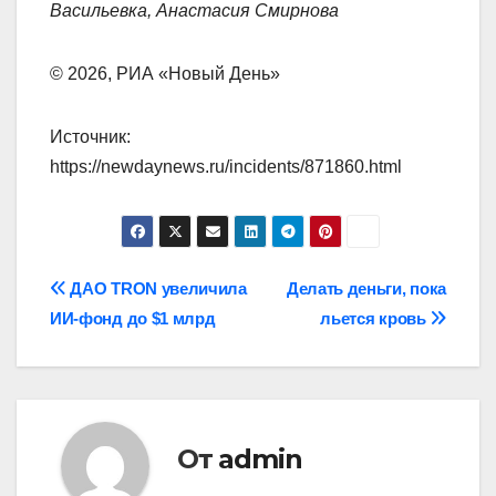
Васильевка, Анастасия Смирнова
© 2026, РИА «Новый День»
Источник:
https://newdaynews.ru/incidents/871860.html
Навигация
ДАО TRON увеличила
Делать деньги, пока
ИИ-фонд до $1 млрд
льется кровь
по
записям
От
admin