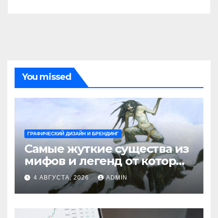
You missed
ГРАФИЧЕСКИЙ ДИЗАЙН И БРЕНДИНГ
Самые жуткие существа из
мифов и легенд от которых
стынет кровь
4 АВГУСТА, 2026
ADMIN