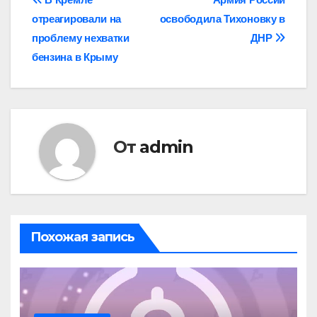
Навигация
отреагировали на
освободила Тихоновку в
по
проблему нехватки
ДНР
записям
бензина в Крыму
От
admin
Похожая запись