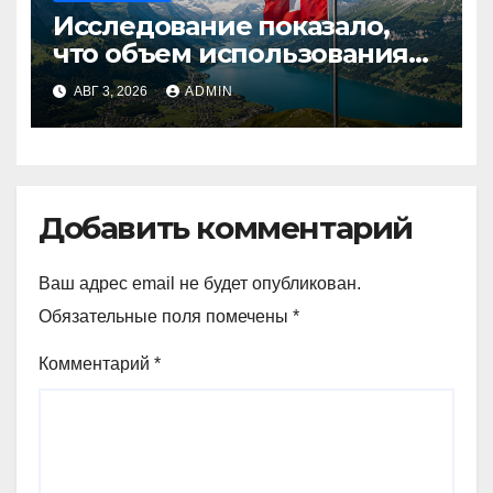
Исследование показало,
что объем использования
криптовалют в Швейцарии
АВГ 3, 2026
ADMIN
в два раза превышает
аналогичный показатель в
Германии
Добавить комментарий
Ваш адрес email не будет опубликован.
Обязательные поля помечены
*
Комментарий
*