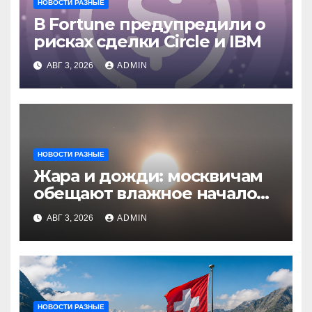
НОВОСТИ РАЗНЫЕ
В Fortune предупредили о
рисках сделки Circle и IBM
АВГ 3, 2026
ADMIN
НОВОСТИ РАЗНЫЕ
Жара и дожди: москвичам
обещают влажное начало
августа
АВГ 3, 2026
ADMIN
НОВОСТИ РАЗНЫЕ