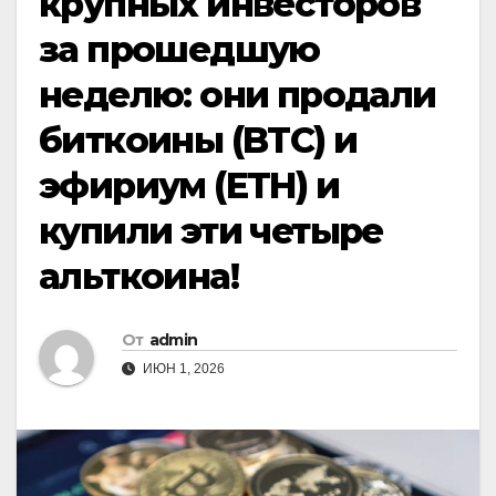
крупных инвесторов
за прошедшую
неделю: они продали
биткоины (BTC) и
эфириум (ETH) и
купили эти четыре
альткоина!
От
admin
ИЮН 1, 2026