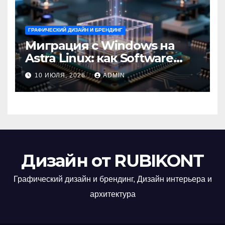
ГРАФИЧЕСКИЙ ДИЗАЙН И БРЕНДИНГ
Миграция с Windows на
Astra Linux: как Software
Group успешно перешла на
10 ИЮЛЯ, 2026
ADMIN
отечественную ОС
Дизайн от RUBIKONT
Графический дизайн и брендинг, Дизайн интерьера и
архитектура