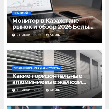
ВЕБ-ДИЗАЙН
Монитор в Казахстане —
рынок и обзор 2026 Белый
Ветер Shop.kz
21 ИЮЛЯ, 2026
ADMIN
ДИЗАЙН ИНТЕРЬЕРА И АРХИТЕКТУРА
Какие горизонтальные
алюминиевые жалюзи
выбрать для окон?
16 ИЮЛЯ, 2026
ADMIN