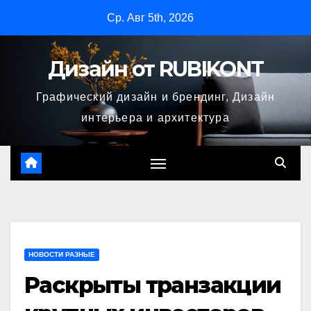
Перейти
Ср. Авг 5th, 2026
к
содержимому
Дизайн от RUBIKONT
Графический дизайн и брендинг, Дизайн
интерьера и архитектура
НОВОСТИ РАЗНЫЕ
Раскрыты транзакции