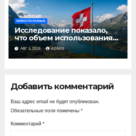
НОВОСТИ РАЗНЫЕ
Исследование показало,
что объем использования
криптовалют в Швейцарии
АВГ 3, 2026
ADMIN
в два раза превышает
аналогичный показатель в
Германии
Добавить комментарий
Ваш адрес email не будет опубликован.
Обязательные поля помечены
*
Комментарий
*