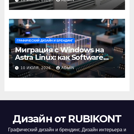
ГРАФИЧЕСКИЙ ДИЗАЙН И БРЕНДИНГ
Миграция с Windows на
Astra Linux: как Software
Group успешно перешла на
10 ИЮЛЯ, 2026
ADMIN
отечественную ОС
Дизайн от RUBIKONT
Графический дизайн и брендинг, Дизайн интерьера и