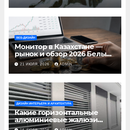
ВЕБ-ДИЗАЙН
Монитор в Казахстане —
рынок и обзор 2026 Белый
Ветер Shop.kz
21 ИЮЛЯ, 2026
ADMIN
ДИЗАЙН ИНТЕРЬЕРА И АРХИТЕКТУРА
Какие горизонтальные
алюминиевые жалюзи
выбрать для окон?
16 ИЮЛЯ, 2026
ADMIN