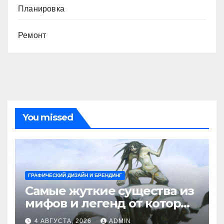
Планировка
Ремонт
You missed
ГРАФИЧЕСКИЙ ДИЗАЙН И БРЕНДИНГ
Самые жуткие существа из
мифов и легенд от которых
стынет кровь
4 АВГУСТА, 2026
ADMIN