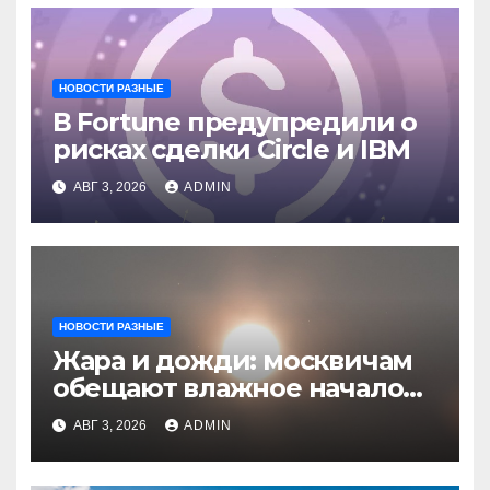
НОВОСТИ РАЗНЫЕ
В Fortune предупредили о
рисках сделки Circle и IBM
АВГ 3, 2026
ADMIN
НОВОСТИ РАЗНЫЕ
Жара и дожди: москвичам
обещают влажное начало
августа
АВГ 3, 2026
ADMIN