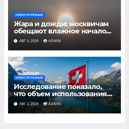
НОВОСТИ РАЗНЫЕ
Жара и дожди: москвичам
обещают влажное начало
августа
АВГ 3, 2026
ADMIN
НОВОСТИ РАЗНЫЕ
Исследование показало,
что объем использования
криптовалют в Швейцарии
АВГ 3, 2026
ADMIN
в два раза превышает
аналогичный показатель в
Германии