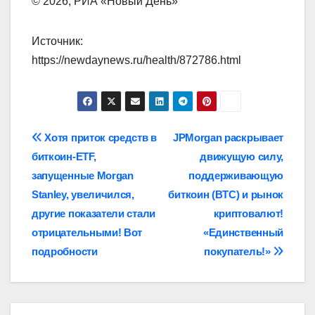
© 2026, РИА «Новый День»
Источник:
https://newdaynews.ru/health/872786.html
Навигация
Хотя приток средств в
JPMorgan раскрывает
биткоин-ETF,
движущую силу,
по
запущенные Morgan
поддерживающую
записям
Stanley, увеличился,
биткоин (BTC) и рынок
другие показатели стали
криптовалют!
отрицательными! Вот
«Единственный
подробности
покупатель!»