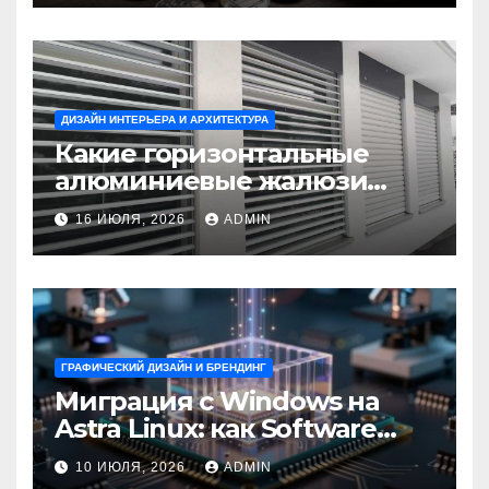
ДИЗАЙН ИНТЕРЬЕРА И АРХИТЕКТУРА
Какие горизонтальные
алюминиевые жалюзи
выбрать для окон?
16 ИЮЛЯ, 2026
ADMIN
ГРАФИЧЕСКИЙ ДИЗАЙН И БРЕНДИНГ
Миграция с Windows на
Astra Linux: как Software
Group успешно перешла на
10 ИЮЛЯ, 2026
ADMIN
отечественную ОС