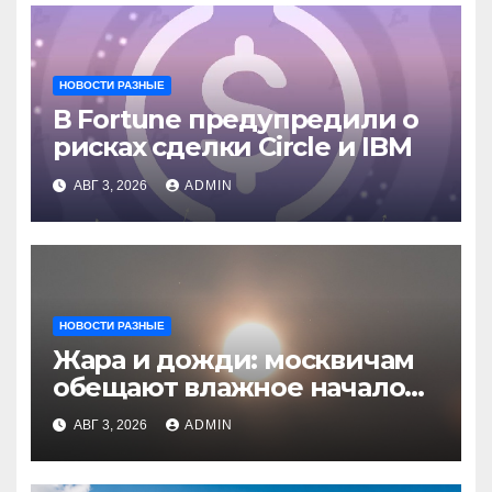
НОВОСТИ РАЗНЫЕ
В Fortune предупредили о
рисках сделки Circle и IBM
АВГ 3, 2026
ADMIN
НОВОСТИ РАЗНЫЕ
Жара и дожди: москвичам
обещают влажное начало
августа
АВГ 3, 2026
ADMIN