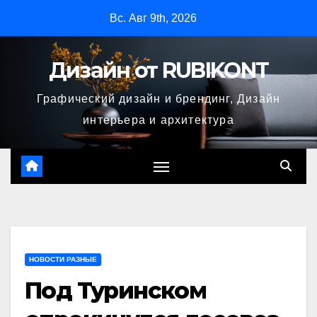
Перейти
Вс. Авг 9th, 2026
к
содержимому
Дизайн от RUBIKONT
Графический дизайн и брендинг, Дизайн
интерьера и архитектура
НОВОСТИ РАЗНЫЕ
Под Туринском