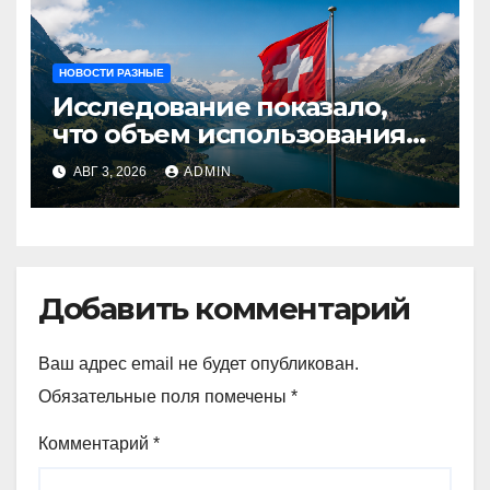
НОВОСТИ РАЗНЫЕ
Исследование показало,
что объем использования
криптовалют в Швейцарии
АВГ 3, 2026
ADMIN
в два раза превышает
аналогичный показатель в
Германии
Добавить комментарий
Ваш адрес email не будет опубликован.
Обязательные поля помечены
*
Комментарий
*