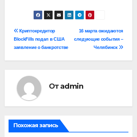
Навигация
Криптокредитор
16 марта ожидаются
BlockFills подал в США
следующие события –
по
заявление о банкротстве
Челябинск
записям
От
admin
Похожая запись