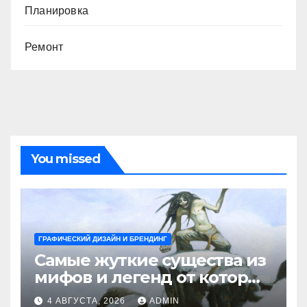
Планировка
Ремонт
You missed
ГРАФИЧЕСКИЙ ДИЗАЙН И БРЕНДИНГ
Самые жуткие существа из
мифов и легенд от которых
стынет кровь
4 АВГУСТА, 2026
ADMIN