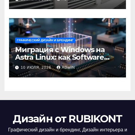
ГРАФИЧЕСКИЙ ДИЗАЙН И БРЕНДИНГ
Миграция с Windows на
Astra Linux: как Software
Group успешно перешла на
10 ИЮЛЯ, 2026
ADMIN
отечественную ОС
Дизайн от RUBIKONT
Графический дизайн и брендинг, Дизайн интерьера и