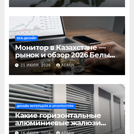
ВЕБ-ДИЗАЙН
Монитор в Казахстане —
рынок и обзор 2026 Белый
Ветер Shop.kz
21 ИЮЛЯ, 2026
ADMIN
ДИЗАЙН ИНТЕРЬЕРА И АРХИТЕКТУРА
Какие горизонтальные
алюминиевые жалюзи
выбрать для окон?
16 ИЮЛЯ, 2026
ADMIN