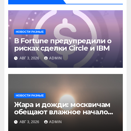
НОВОСТИ РАЗНЫЕ
В Fortune предупредили о
рисках сделки Circle и IBM
АВГ 3, 2026
ADMIN
НОВОСТИ РАЗНЫЕ
Жара и дожди: москвичам
обещают влажное начало
августа
АВГ 3, 2026
ADMIN