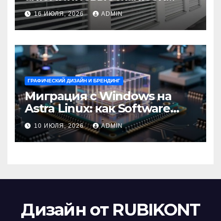
выбрать для окон?
16 ИЮЛЯ, 2026
ADMIN
ГРАФИЧЕСКИЙ ДИЗАЙН И БРЕНДИНГ
Миграция с Windows на
Astra Linux: как Software
Group успешно перешла на
10 ИЮЛЯ, 2026
ADMIN
отечественную ОС
Дизайн от RUBIKONT