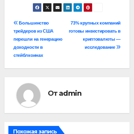
Навигация
Большинство
73% крупных компаний
трейдеров из США
готовы инвестировать в
по
перешли на генерацию
криптовалюты —
записям
доходности в
исследование
стейблкоинах
От
admin
Похожая запись