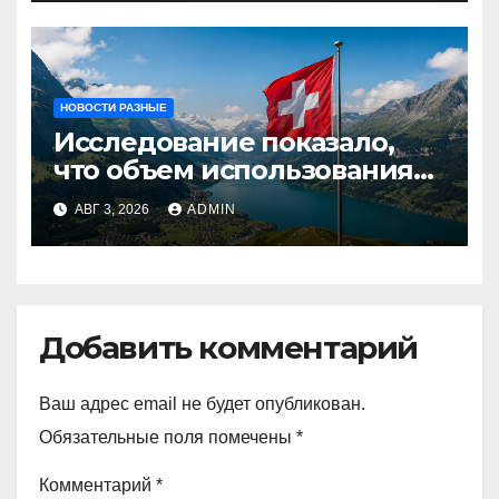
НОВОСТИ РАЗНЫЕ
Исследование показало,
что объем использования
криптовалют в Швейцарии
АВГ 3, 2026
ADMIN
в два раза превышает
аналогичный показатель в
Германии
Добавить комментарий
Ваш адрес email не будет опубликован.
Обязательные поля помечены
*
Комментарий
*