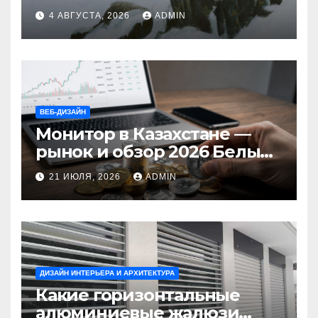
стынет кровь
4 АВГУСТА, 2026
ADMIN
ВЕБ-ДИЗАЙН
Монитор в Казахстане —
рынок и обзор 2026 Белый
Ветер Shop.kz
21 ИЮЛЯ, 2026
ADMIN
ДИЗАЙН ИНТЕРЬЕРА И АРХИТЕКТУРА
Какие горизонтальные
алюминиевые жалюзи