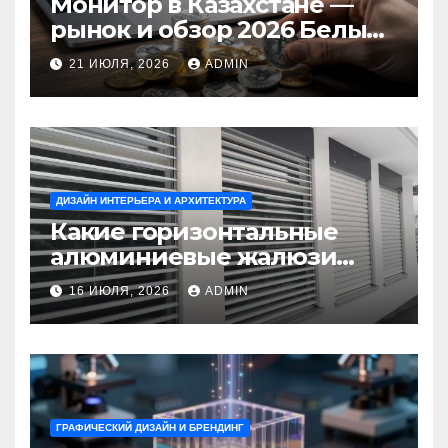
Монитор в Казахстане —
рынок и обзор 2026 Белый
Ветер Shop.kz
21 ИЮЛЯ, 2026
ADMIN
ДИЗАЙН ИНТЕРЬЕРА И АРХИТЕКТУРА
Какие горизонтальные
алюминиевые жалюзи
выбрать для окон?
16 ИЮЛЯ, 2026
ADMIN
ГРАФИЧЕСКИЙ ДИЗАЙН И БРЕНДИНГ