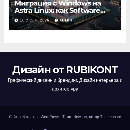
Миграция с Windows на
Astra Linux: как Software
Group успешно перешла на
10 ИЮЛЯ, 2026
ADMIN
отечественную ОС
Дизайн от RUBIKONT
Графический дизайн и брендинг, Дизайн интерьера и
архитектура
Сайт работает на WordPress
|
Тема: Newsup, автор
Themeansar