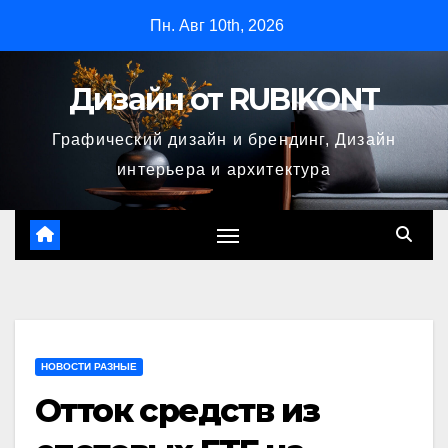
Перейти
Пн. Авг 10th, 2026
к
содержимому
Дизайн от RUBIKONT
Графический дизайн и брендинг, Дизайн
интерьера и архитектура
НОВОСТИ РАЗНЫЕ
Отток средств из