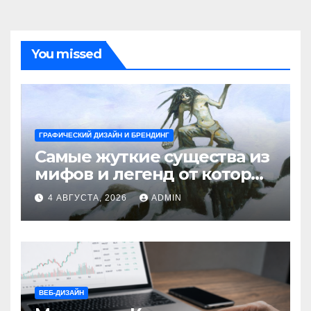
You missed
ГРАФИЧЕСКИЙ ДИЗАЙН И БРЕНДИНГ
Самые жуткие существа из
мифов и легенд от которых
стынет кровь
4 АВГУСТА, 2026
ADMIN
ВЕБ-ДИЗАЙН