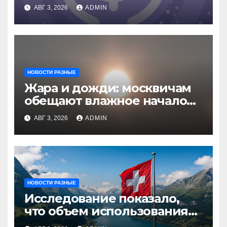
АВГ 3, 2026
ADMIN
НОВОСТИ РАЗНЫЕ
Жара и дожди: москвичам
обещают влажное начало
августа
АВГ 3, 2026
ADMIN
НОВОСТИ РАЗНЫЕ
Исследование показало,
что объем использования
криптовалют в Швейцарии