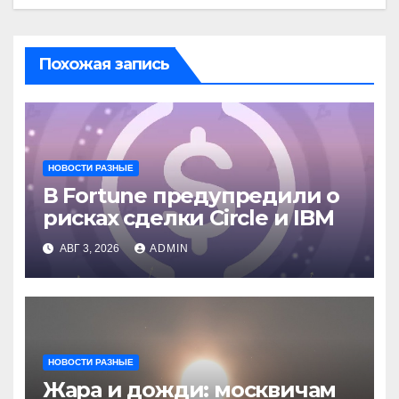
Похожая запись
НОВОСТИ РАЗНЫЕ
В Fortune предупредили о
рисках сделки Circle и IBM
АВГ 3, 2026
ADMIN
НОВОСТИ РАЗНЫЕ
Жара и дожди: москвичам