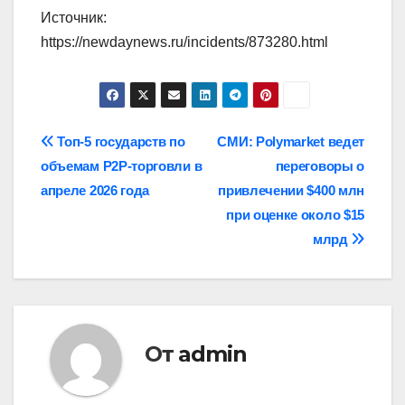
Источник:
https://newdaynews.ru/incidents/873280.html
Навигация
Топ-5 государств по
СМИ: Polymarket ведет
объемам P2P-торговли в
переговоры о
по
апреле 2026 года
привлечении $400 млн
записям
при оценке около $15
млрд
От
admin