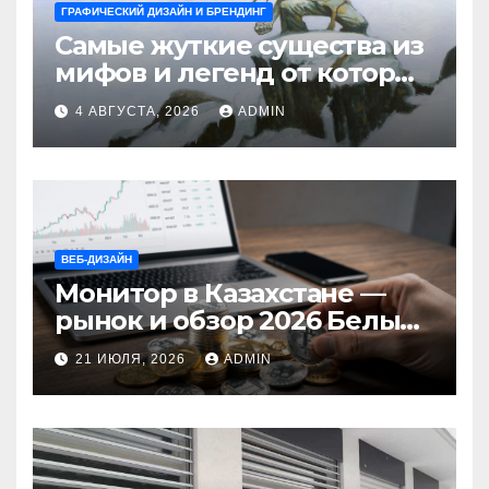
ГРАФИЧЕСКИЙ ДИЗАЙН И БРЕНДИНГ
Самые жуткие существа из
мифов и легенд от которых
стынет кровь
4 АВГУСТА, 2026
ADMIN
ВЕБ-ДИЗАЙН
Монитор в Казахстане —
рынок и обзор 2026 Белый
Ветер Shop.kz
21 ИЮЛЯ, 2026
ADMIN