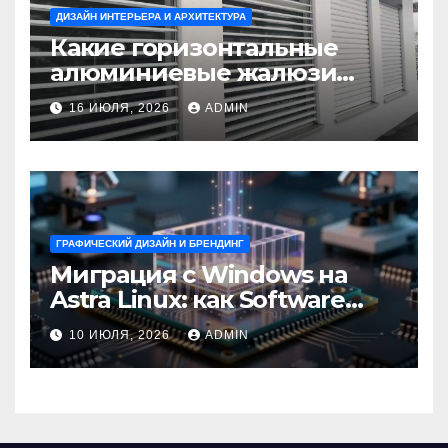
ДИЗАЙН ИНТЕРЬЕРА И АРХИТЕКТУРА
Какие горизонтальные
алюминиевые жалюзи
выбрать для окон?
16 ИЮЛЯ, 2026
ADMIN
ГРАФИЧЕСКИЙ ДИЗАЙН И БРЕНДИНГ
Миграция с Windows на
Astra Linux: как Software
Group успешно перешла на
10 ИЮЛЯ, 2026
ADMIN
отечественную ОС