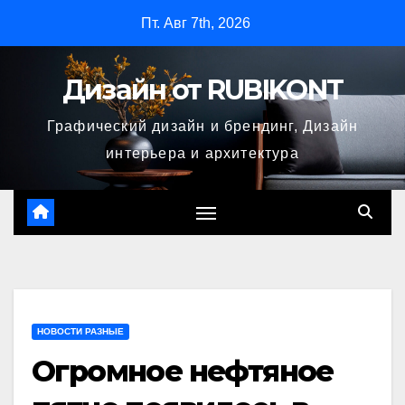
Перейти
Пт. Авг 7th, 2026
к
содержимому
Дизайн от RUBIKONT
Графический дизайн и брендинг, Дизайн
интерьера и архитектура
НОВОСТИ РАЗНЫЕ
Огромное нефтяное