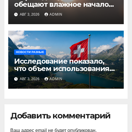
обещают влажное начало
августа
АВГ 3, 2026
ADMIN
НОВОСТИ РАЗНЫЕ
Исследование показало,
что объем использования
криптовалют в Швейцарии
АВГ 3, 2026
ADMIN
в два раза превышает
аналогичный показатель в
Германии
Добавить комментарий
Ваш адрес email не будет опубликован.