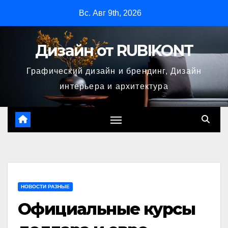
Перейти
Вс. Авг 9th, 2026
к
содержимому
Дизайн от RUBIKONT
Графический дизайн и брендинг, Дизайн
интерьера и архитектура
НОВОСТИ РАЗНЫЕ
Официальные курсы