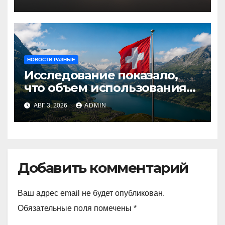
НОВОСТИ РАЗНЫЕ
Исследование показало,
что объем использования
криптовалют в Швейцарии
АВГ 3, 2026
ADMIN
в два раза превышает
аналогичный показатель в
Германии
Добавить комментарий
Ваш адрес email не будет опубликован.
Обязательные поля помечены
*