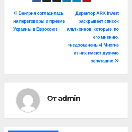
Навигация
Венгрия согласилась
Директор ARK Invest
на переговоры о приеме
раскрывает список
по
Украины в Евросоюз
альткоинов, которые, по
записям
его мнению,
«недооценены»! Многие
из них имеют дурную
репутацию
От
admin