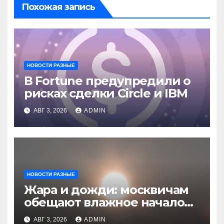
Похожая запись
НОВОСТИ РАЗНЫЕ
В Fortune предупредили о
рисках сделки Circle и IBM
АВГ 3, 2026
ADMIN
НОВОСТИ РАЗНЫЕ
Жара и дожди: москвичам
обещают влажное начало
августа
АВГ 3, 2026
ADMIN