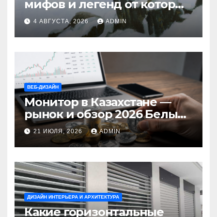
мифов и легенд от которых
стынет кровь
4 АВГУСТА, 2026
ADMIN
ВЕБ-ДИЗАЙН
Монитор в Казахстане —
рынок и обзор 2026 Белый
Ветер Shop.kz
21 ИЮЛЯ, 2026
ADMIN
ДИЗАЙН ИНТЕРЬЕРА И АРХИТЕКТУРА
Какие горизонтальные