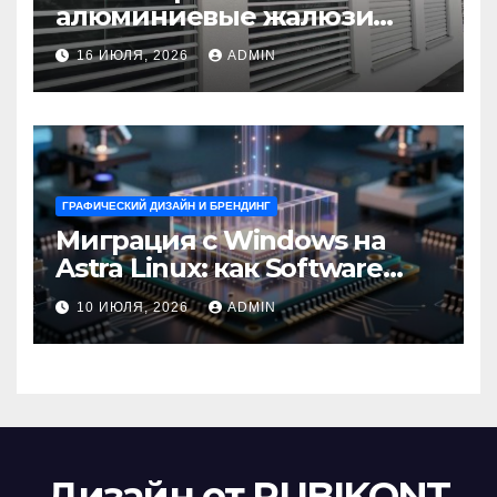
алюминиевые жалюзи
выбрать для окон?
16 ИЮЛЯ, 2026
ADMIN
ГРАФИЧЕСКИЙ ДИЗАЙН И БРЕНДИНГ
Миграция с Windows на
Astra Linux: как Software
Group успешно перешла на
10 ИЮЛЯ, 2026
ADMIN
отечественную ОС
Дизайн от RUBIKONT