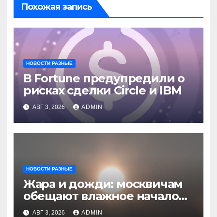
Похожая запись
НОВОСТИ РАЗНЫЕ
В Fortune предупредили о
рисках сделки Circle и IBM
АВГ 3, 2026
ADMIN
НОВОСТИ РАЗНЫЕ
Жара и дожди: москвичам
обещают влажное начало
августа
АВГ 3, 2026
ADMIN