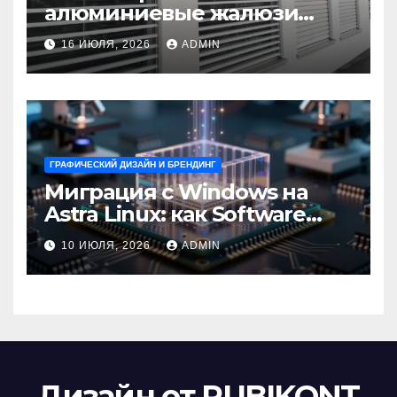
алюминиевые жалюзи
выбрать для окон?
16 ИЮЛЯ, 2026
ADMIN
ГРАФИЧЕСКИЙ ДИЗАЙН И БРЕНДИНГ
Миграция с Windows на
Astra Linux: как Software
Group успешно перешла на
10 ИЮЛЯ, 2026
ADMIN
отечественную ОС
Дизайн от RUBIKONT