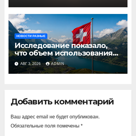
НОВОСТИ РАЗНЫЕ
Исследование показало,
что объем использования
криптовалют в Швейцарии
АВГ 3, 2026
ADMIN
в два раза превышает
аналогичный показатель в
Германии
Добавить комментарий
Ваш адрес email не будет опубликован.
Обязательные поля помечены
*