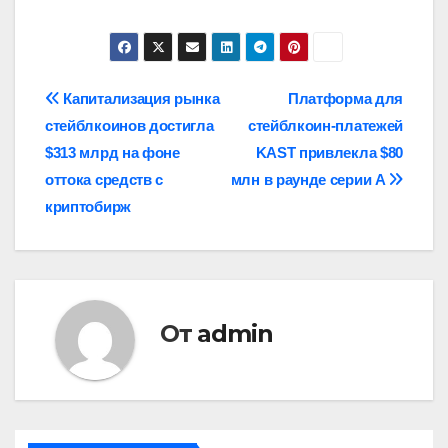
Навигация
Капитализация рынка
Платформа для
стейблкоинов достигла
стейблкоин-платежей
по
$313 млрд на фоне
KAST привлекла $80
записям
оттока средств с
млн в раунде серии A
криптобирж
От
admin