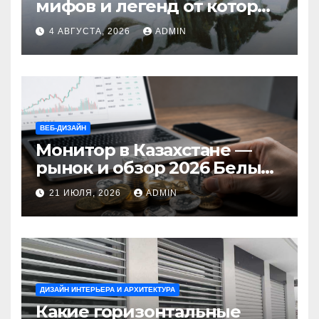
мифов и легенд от которых
стынет кровь
4 АВГУСТА, 2026
ADMIN
ВЕБ-ДИЗАЙН
Монитор в Казахстане —
рынок и обзор 2026 Белый
Ветер Shop.kz
21 ИЮЛЯ, 2026
ADMIN
ДИЗАЙН ИНТЕРЬЕРА И АРХИТЕКТУРА
Какие горизонтальные