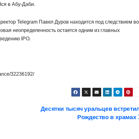
ся в Абу-Даби.
иректор Telegram Павел Дуров находится под следствием во
вовая неопределенность остается одним из главных
оведению IPO.
nance/32236192/
Десятки тысяч уральцев встрети
Рождество в храмах