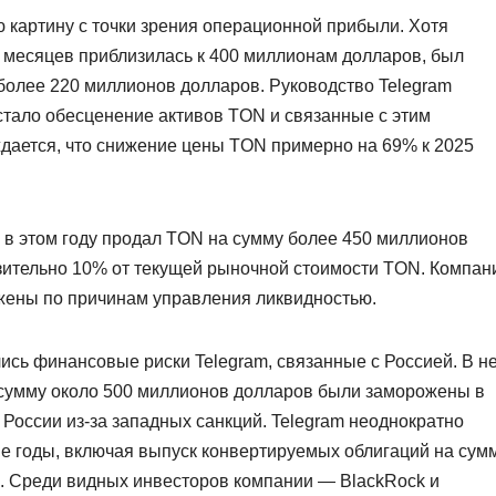
 картину с точки зрения операционной прибыли. Хотя
 месяцев приблизилась к 400 миллионам долларов, был
более 220 миллионов долларов. Руководство Telegram
стало обесценение активов TON и связанные с этим
ждается, что снижение цены TON примерно на 69% к 2025
о в этом году продал TON на сумму более 450 миллионов
зительно 10% от текущей рыночной стоимости TON. Компан
лжены по причинам управления ликвидностью.
ись финансовые риски Telegram, связанные с Россией. В н
а сумму около 500 миллионов долларов были заморожены в
России из-за западных санкций. Telegram неоднократно
е годы, включая выпуск конвертируемых облигаций на сум
а. Среди видных инвесторов компании — BlackRock и