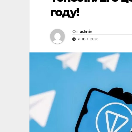
году!
От
admin
ЯНВ 7, 2026