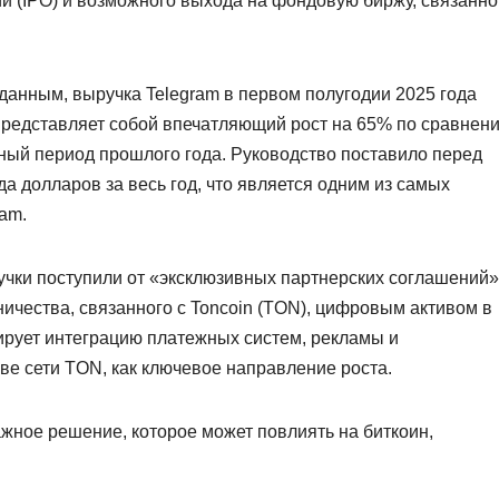
й (IPO) и возможного выхода на фондовую биржу, связанно
нным, выручка Telegram в первом полугодии 2025 года
представляет собой впечатляющий рост на 65% по сравнен
ный период прошлого года. Руководство поставило перед
да долларов за весь год, что является одним из самых
am.
чки поступили от «эксклюзивных партнерских соглашений»
ничества, связанного с Toncoin (TON), цифровым активом в
нирует интеграцию платежных систем, рекламы и
ве сети TON, как ключевое направление роста.
жное решение, которое может повлиять на биткоин,