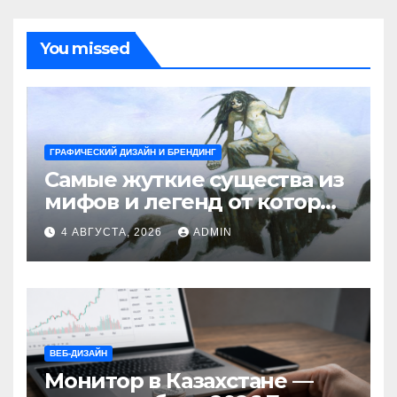
You missed
ГРАФИЧЕСКИЙ ДИЗАЙН И БРЕНДИНГ
Самые жуткие существа из
мифов и легенд от которых
стынет кровь
4 АВГУСТА, 2026
ADMIN
ВЕБ-ДИЗАЙН
Монитор в Казахстане —