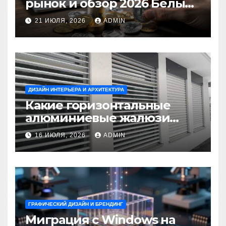
рынок и обзор 2026 Белый
Ветер Shop.kz
21 ИЮЛЯ, 2026
ADMIN
ДИЗАЙН ИНТЕРЬЕРА И АРХИТЕКТУРА
Какие горизонтальные
алюминиевые жалюзи
выбрать для окон?
16 ИЮЛЯ, 2026
ADMIN
ГРАФИЧЕСКИЙ ДИЗАЙН И БРЕНДИНГ
Миграция с Windows на