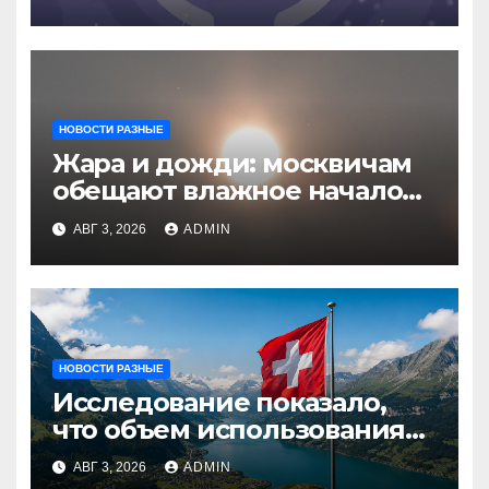
НОВОСТИ РАЗНЫЕ
Жара и дожди: москвичам
обещают влажное начало
августа
АВГ 3, 2026
ADMIN
НОВОСТИ РАЗНЫЕ
Исследование показало,
что объем использования
криптовалют в Швейцарии
АВГ 3, 2026
ADMIN
в два раза превышает