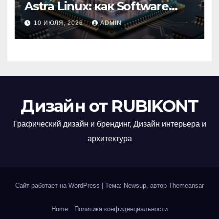
Astra Linux: как Software
Group успешно перешла на
10 ИЮЛЯ, 2026
ADMIN
отечественную ОС
Дизайн от RUBIKONT
Графический дизайн и брендинг, Дизайн интерьера и
архитектура
Сайт работает на WordPress
|
Тема: Newsup, автор
Themeansar
Home
Политика конфиденциальности