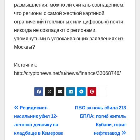
размышления: можно ли считать совпадением,
что регионы с самой жесткой картиной
ограничений (топливных или цифровых) почти
никогда не совпадают с регионами,
упомянутыми в успокаивающих заявлениях из
Москвы?
Источник:
http://cryptonews.net/ru/news/finance/33068746/
Навигация
Рецидивист-
ПВО за ночь сбила 213
насильник убил 12-
БПЛА: погиб житель
по
летнюю девочку на
Кубани, горит
записям
кладбище в Кемерове
нефтезавод