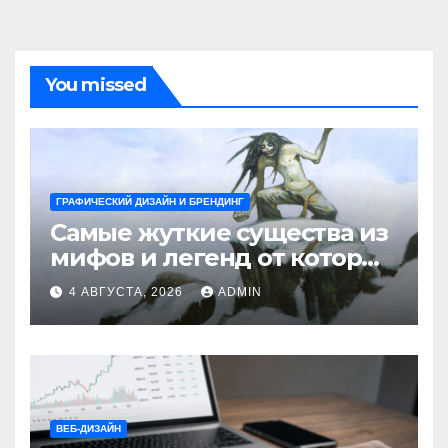
You missed
ГРАФИЧЕСКИЙ ДИЗАЙН И БРЕНДИНГ
Самые жуткие существа из
мифов и легенд от которых
стынет кровь
4 АВГУСТА, 2026
ADMIN
ВЕБ-ДИЗАЙН