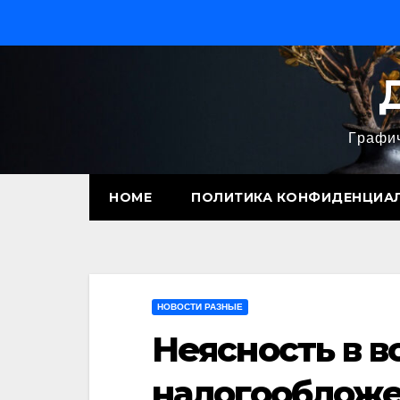
Перейти
к
содержимому
Графич
HOME
ПОЛИТИКА КОНФИДЕНЦИА
НОВОСТИ РАЗНЫЕ
Неясность в в
налогообложе