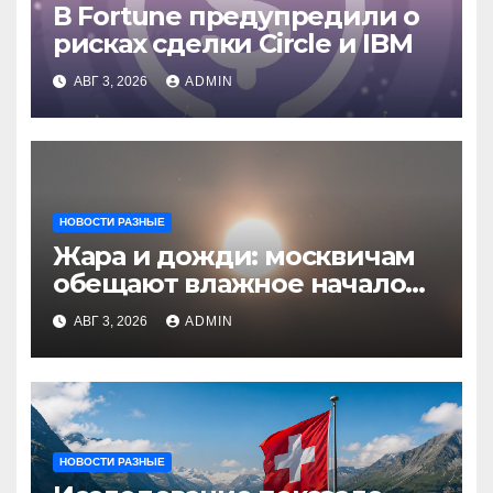
В Fortune предупредили о
рисках сделки Circle и IBM
АВГ 3, 2026
ADMIN
НОВОСТИ РАЗНЫЕ
Жара и дожди: москвичам
обещают влажное начало
августа
АВГ 3, 2026
ADMIN
НОВОСТИ РАЗНЫЕ