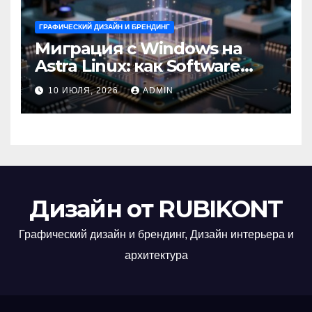
ГРАФИЧЕСКИЙ ДИЗАЙН И БРЕНДИНГ
Миграция с Windows на
Astra Linux: как Software
Group успешно перешла на
10 ИЮЛЯ, 2026
ADMIN
отечественную ОС
Дизайн от RUBIKONT
Графический дизайн и брендинг, Дизайн интерьера и
архитектура