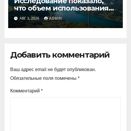
Исследование показало,
что объем использования
криптовалют в Швейцарии
АВГ 3, 2026
ADMIN
в два раза превышает
аналогичный показатель в
Германии
Добавить комментарий
Ваш адрес email не будет опубликован.
Обязательные поля помечены
*
Комментарий
*