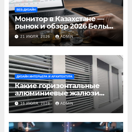
ВЕБ-ДИЗАЙН
Монитор в Казахстане —
рынок и обзор 2026 Белый
Ветер Shop.kz
21 ИЮЛЯ, 2026
ADMIN
ДИЗАЙН ИНТЕРЬЕРА И АРХИТЕКТУРА
Какие горизонтальные
алюминиевые жалюзи
выбрать для окон?
16 ИЮЛЯ, 2026
ADMIN