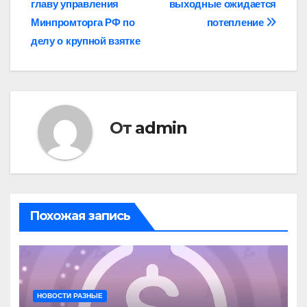
главу управления
выходные ожидается
по
Минпромторга РФ по
потепление
записям
делу о крупной взятке
От
admin
Похожая запись
НОВОСТИ РАЗНЫЕ