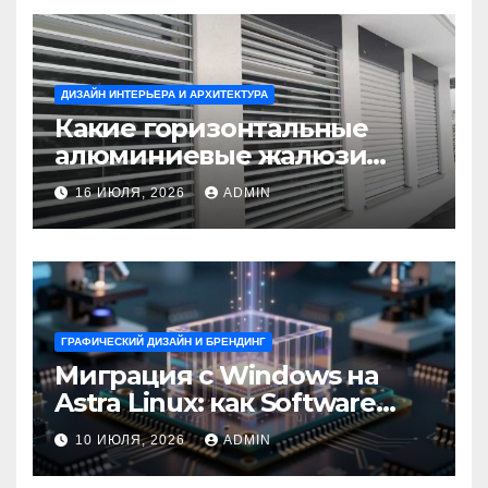
ДИЗАЙН ИНТЕРЬЕРА И АРХИТЕКТУРА
Какие горизонтальные
алюминиевые жалюзи
выбрать для окон?
16 ИЮЛЯ, 2026
ADMIN
ГРАФИЧЕСКИЙ ДИЗАЙН И БРЕНДИНГ
Миграция с Windows на
Astra Linux: как Software
Group успешно перешла на
10 ИЮЛЯ, 2026
ADMIN
отечественную ОС