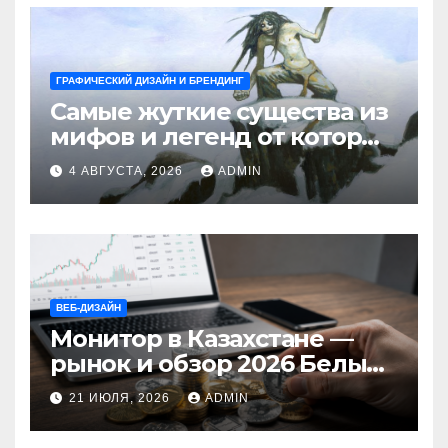
ГРАФИЧЕСКИЙ ДИЗАЙН И БРЕНДИНГ
Самые жуткие существа из
мифов и легенд от которых
стынет кровь
4 АВГУСТА, 2026
ADMIN
ВЕБ-ДИЗАЙН
Монитор в Казахстане —
рынок и обзор 2026 Белый
Ветер Shop.kz
21 ИЮЛЯ, 2026
ADMIN