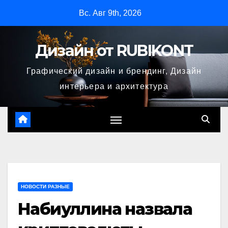
Перейти
Вс. Авг 9th, 2026
к
содержимому
Дизайн от RUBIKONT
Графический дизайн и брендинг, Дизайн
интерьера и архитектура
НОВОСТИ РАЗНЫЕ
Набиуллина назвала