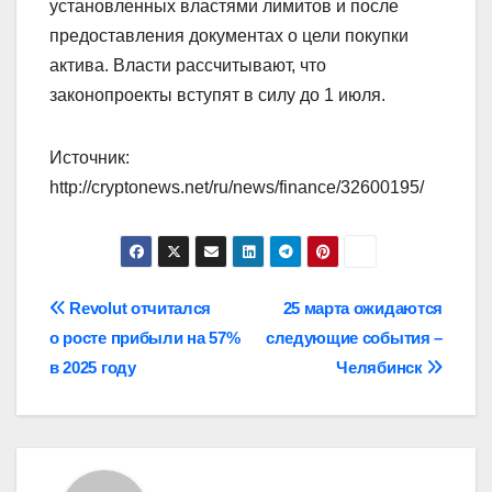
установленных властями лимитов и после
предоставления документах о цели покупки
актива. Власти рассчитывают, что
законопроекты вступят в силу до 1 июля.
Источник:
http://cryptonews.net/ru/news/finance/32600195/
Навигация
Revolut отчитался
25 марта ожидаются
о росте прибыли на 57%
следующие события –
по
в 2025 году
Челябинск
записям