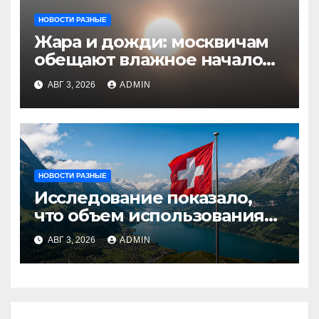
НОВОСТИ РАЗНЫЕ
Жара и дожди: москвичам
обещают влажное начало
августа
АВГ 3, 2026
ADMIN
НОВОСТИ РАЗНЫЕ
Исследование показало,
что объем использования
криптовалют в Швейцарии
АВГ 3, 2026
ADMIN
в два раза превышает
аналогичный показатель в
Германии