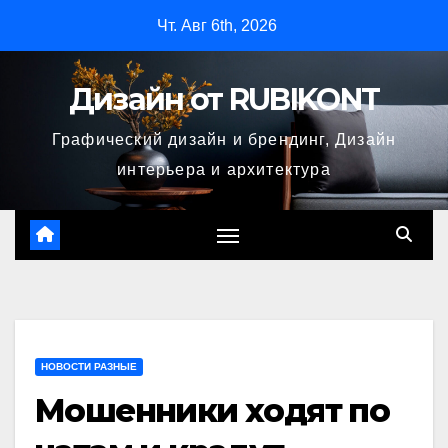
Перейти
Чт. Авг 6th, 2026
к
содержимому
Дизайн от RUBIKONT
Графический дизайн и брендинг, Дизайн
интерьера и архитектура
НОВОСТИ РАЗНЫЕ
Мошенники ходят по