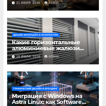
Ветер Shop.kz
21 ИЮЛЯ, 2026
ADMIN
ДИЗАЙН ИНТЕРЬЕРА И АРХИТЕКТУРА
Какие горизонтальные
алюминиевые жалюзи
выбрать для окон?
16 ИЮЛЯ, 2026
ADMIN
ГРАФИЧЕСКИЙ ДИЗАЙН И БРЕНДИНГ
Миграция с Windows на
Astra Linux: как Software