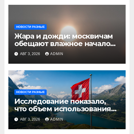
НОВОСТИ РАЗНЫЕ
Жара и дожди: москвичам
обещают влажное начало
августа
АВГ 3, 2026
ADMIN
НОВОСТИ РАЗНЫЕ
Исследование показало,
что объем использования
криптовалют в Швейцарии
АВГ 3, 2026
ADMIN
в два раза превышает
аналогичный показатель в