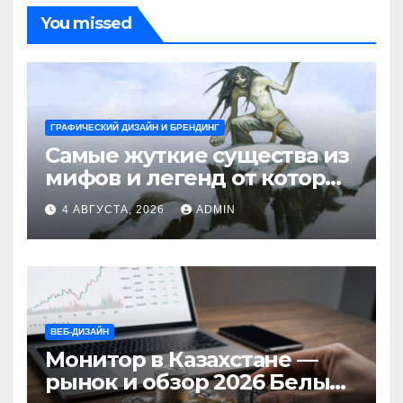
You missed
ГРАФИЧЕСКИЙ ДИЗАЙН И БРЕНДИНГ
Самые жуткие существа из
мифов и легенд от которых
стынет кровь
4 АВГУСТА, 2026
ADMIN
ВЕБ-ДИЗАЙН
Монитор в Казахстане —
рынок и обзор 2026 Белый