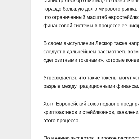
Министр Лескюр отметил, что обеспечен
гораздо большую долю мирового рынка, п
что ограниченный масштаб евростейблко
финансовой системы в процессе ее циф
В своем выступлении Лескюр также нап
следует в дальнейшем рассмотреть воз
«депозитными токенами», которые конв
Утверждается, что такие токены могут ус
разрыв между традиционными финансами
Хотя Европейский союз недавно предпр
криптоактивов и стейблкоинов, заявлени
этого процесса.
По мнению экспертов, широкое распрост