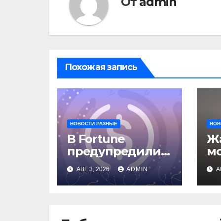
От
admin
Похожая запись
НОВОСТИ РАЗНЫЕ
НОВ
В Fortune
Жа
предупредили о
м
рисках сделки
о
АВГ 3, 2026
ADMIN
А
Circle и IBM
вл
ав