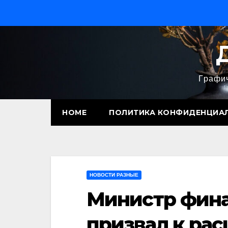
Перейти
к
содержимому
Графич
HOME
ПОЛИТИКА КОНФИДЕНЦИА
НОВОСТИ РАЗНЫЕ
Министр фин
призвал к ра