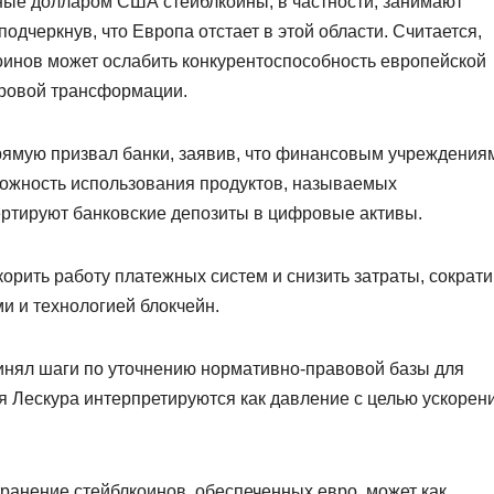
ные долларом США стейблкоины, в частности, занимают
одчеркнув, что Европа отстает в этой области. Считается,
инов может ослабить конкурентоспособность европейской
ровой трансформации.
рямую призвал банки, заявив, что финансовым учреждения
можность использования продуктов, называемых
ертируют банковские депозиты в цифровые активы.
корить работу платежных систем и снизить затраты, сократ
 и технологией блокчейн.
инял шаги по уточнению нормативно-правовой базы для
я Лескура интерпретируются как давление с целью ускорен
ранение стейблкоинов, обеспеченных евро, может как