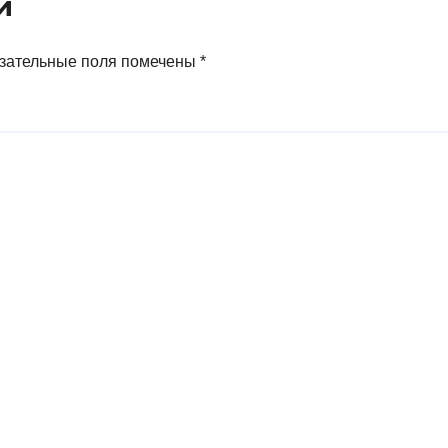
й
превышает
аналогичный
показатель в
зательные поля помечены
*
Германии