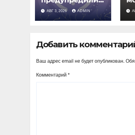
рисках сделки
о
АВГ 3, 2026
ADMIN
А
Circle и IBM
вл
ав
Добавить комментари
Ваш адрес email не будет опубликован.
Обя
Комментарий
*