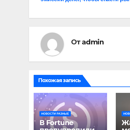
записям
От
admin
Похожая запись
НОВОСТИ РАЗНЫЕ
НОВ
В Fortune
Жа
предупредили о
м