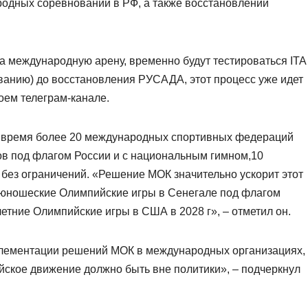
одных соревнований в РФ, а также восстановлении
 международную арену, временно будут тестироваться ITA
анию) до восстановления РУСАДА, этот процесс уже идет
оем телеграм-канале.
ее время более 20 международных спортивных федераций
ов под флагом России и с национальным гимном,10
без ограничений. «Решение МОК значительно ускорит этот
й юношеские Олимпийские игры в Сенегале под флагом
 летние Олимпийские игры в США в 2028 г», – отметил он.
лементации решений МОК в международных организациях,
йское движение должно быть вне политики», – подчеркнул