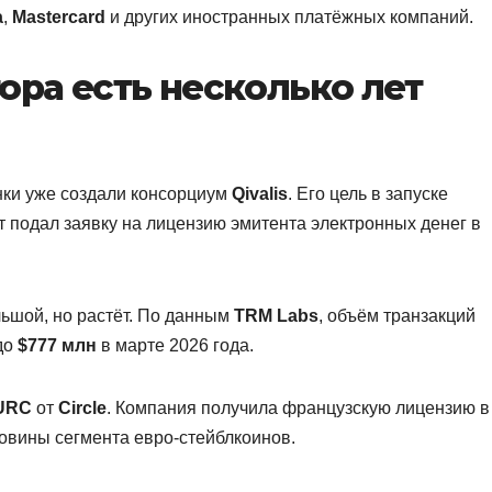
a
,
Mastercard
и других иностранных платёжных компаний.
тора есть несколько лет
нки уже создали консорциум
Qivalis
. Его цель в запуске
т подал заявку на лицензию эмитента электронных денег в
ьшой, но растёт. По данным
TRM Labs
, объём транзакций
до
$777 млн
в марте 2026 года.
URC
от
Circle
. Компания получила французскую лицензию в
овины сегмента евро-стейблкоинов.