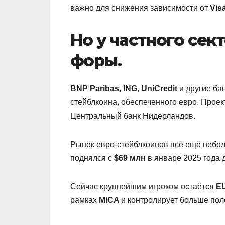
важно для снижения зависимости от
Vis
Но у частного сек
форы.
BNP Paribas
,
ING
,
UniCredit
и другие ба
стейблкоина, обеспеченного евро. Проек
Центральный банк Нидерландов.
Рынок евро-стейблкоинов всё ещё небол
поднялся с
$69 млн
в январе 2025 года 
Сейчас крупнейшим игроком остаётся
E
рамках
MiCA
и контролирует больше пол