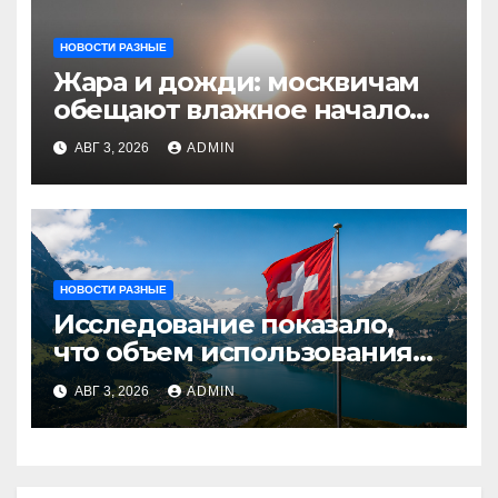
НОВОСТИ РАЗНЫЕ
Жара и дожди: москвичам
обещают влажное начало
августа
АВГ 3, 2026
ADMIN
НОВОСТИ РАЗНЫЕ
Исследование показало,
что объем использования
криптовалют в Швейцарии
АВГ 3, 2026
ADMIN
в два раза превышает
аналогичный показатель в
Германии