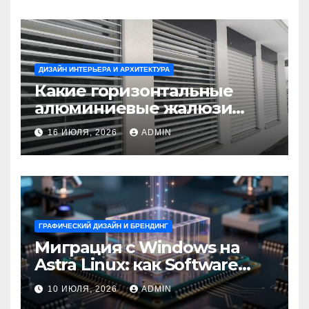
ДИЗАЙН ИНТЕРЬЕРА И АРХИТЕКТУРА
Какие горизонтальные
алюминиевые жалюзи
выбрать для окон?
16 ИЮЛЯ, 2026
ADMIN
ГРАФИЧЕСКИЙ ДИЗАЙН И БРЕНДИНГ
Миграция с Windows на
Astra Linux: как Software
Group успешно перешла на
10 ИЮЛЯ, 2026
ADMIN
отечественную ОС