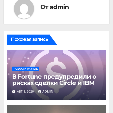
От
admin
Похожая запись
НОВОСТИ РАЗНЫЕ
В Fortune предупредили о
рисках сделки Circle и IBM
АВГ 3, 2026
ADMIN