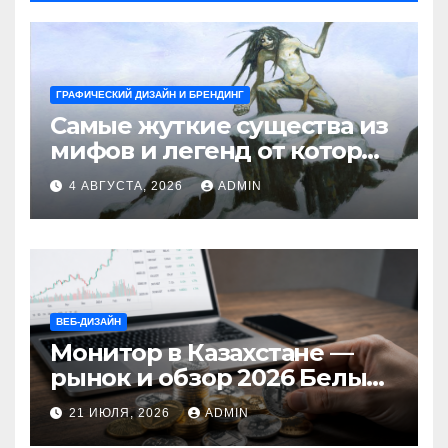
ГРАФИЧЕСКИЙ ДИЗАЙН И БРЕНДИНГ
Самые жуткие существа из
мифов и легенд от которых
стынет кровь
4 АВГУСТА, 2026
ADMIN
ВЕБ-ДИЗАЙН
Монитор в Казахстане —
рынок и обзор 2026 Белый
Ветер Shop.kz
21 ИЮЛЯ, 2026
ADMIN