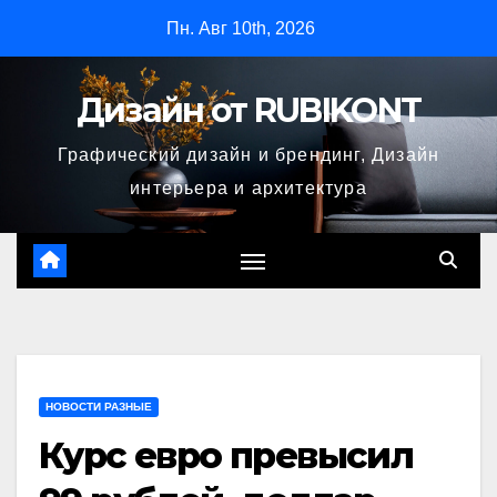
Перейти
Пн. Авг 10th, 2026
к
содержимому
Дизайн от RUBIKONT
Графический дизайн и брендинг, Дизайн
интерьера и архитектура
НОВОСТИ РАЗНЫЕ
Курс евро превысил