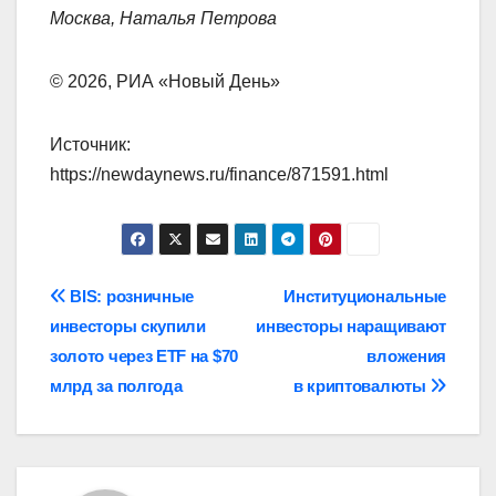
Москва, Наталья Петрова
© 2026, РИА «Новый День»
Источник:
https://newdaynews.ru/finance/871591.html
Навигация
BIS: розничные
Институциональные
инвесторы скупили
инвесторы наращивают
по
золото через ETF на $70
вложения
записям
млрд за полгода
в криптовалюты