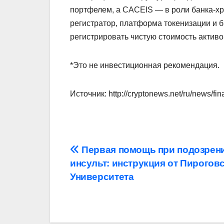
портфелем, а CACEIS — в роли банка-хр
регистратор, платформа токенизации и б
регистрировать чистую стоимость активов
*Это не инвестиционная рекомендация.
Источник: http://cryptonews.net/ru/news/fi
Навигация
Первая помощь при подозрени
инсульт: инструкция от Пирогов
по
Университета
записям