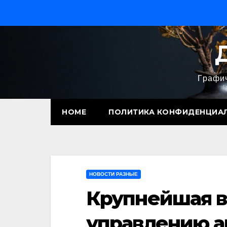
Перейти
к
содержимому
Графич
HOME
ПОЛИТИКА КОНФИДЕНЦИА
НОВОСТИ РАЗНЫЕ
Крупнейшая в
управлению а