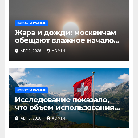
НОВОСТИ РАЗНЫЕ
Жара и дожди: москвичам
обещают влажное начало
августа
АВГ 3, 2026
ADMIN
НОВОСТИ РАЗНЫЕ
Исследование показало,
что объем использования
криптовалют в Швейцарии
АВГ 3, 2026
ADMIN
в два раза превышает
аналогичный показатель в