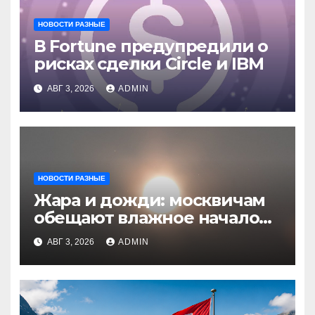
НОВОСТИ РАЗНЫЕ
В Fortune предупредили о
рисках сделки Circle и IBM
АВГ 3, 2026
ADMIN
НОВОСТИ РАЗНЫЕ
Жара и дожди: москвичам
обещают влажное начало
августа
АВГ 3, 2026
ADMIN