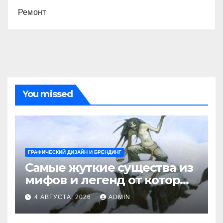
Ремонт
You missed
ГРАФИЧЕСКИЙ ДИЗАЙН И БРЕНДИНГ
Самые жуткие существа из
мифов и легенд от которых
стынет кровь
4 АВГУСТА, 2026
ADMIN