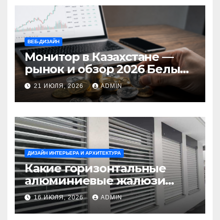
ВЕБ-ДИЗАЙН
Монитор в Казахстане —
рынок и обзор 2026 Белый
Ветер Shop.kz
21 ИЮЛЯ, 2026
ADMIN
ДИЗАЙН ИНТЕРЬЕРА И АРХИТЕКТУРА
Какие горизонтальные
алюминиевые жалюзи
выбрать для окон?
16 ИЮЛЯ, 2026
ADMIN