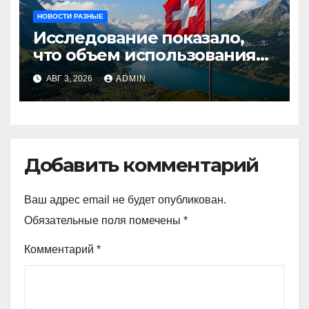
НОВОСТИ РАЗНЫЕ
Исследование показало,
что объем использования
криптовалют в Швейцарии
АВГ 3, 2026
ADMIN
в два раза превышает
аналогичный показатель в
Германии
Добавить комментарий
Ваш адрес email не будет опубликован.
Обязательные поля помечены
*
Комментарий
*