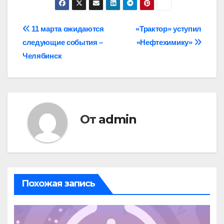
Навигация
11 марта ожидаются
«Трактор» уступил
следующие события –
«Нефтехимику»
по
Челябинск
записям
От
admin
Похожая запись