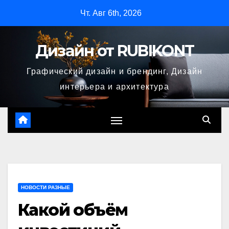
Перейти
Чт. Авг 6th, 2026
к
содержимому
Дизайн от RUBIKONT
Графический дизайн и брендинг, Дизайн
интерьера и архитектура
НОВОСТИ РАЗНЫЕ
Какой объём