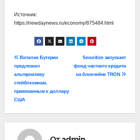
Источник:
https://newdaynews.ru/economy/875484.html
Навигация
Виталик Бутерин
Securitize запускает
предложил
фонд частного кредита
по
альтернативу
на блокчейне TRON
записям
стейблкоинам,
привязанным к доллару
США
От
admin