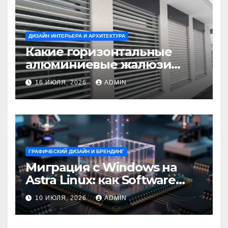
ДИЗАЙН ИНТЕРЬЕРА И АРХИТЕКТУРА
Какие горизонтальные
алюминиевые жалюзи
выбрать для окон?
16 ИЮЛЯ, 2026
ADMIN
ГРАФИЧЕСКИЙ ДИЗАЙН И БРЕНДИНГ
Миграция с Windows на
Astra Linux: как Software
Group успешно перешла на
10 ИЮЛЯ, 2026
ADMIN
отечественную ОС