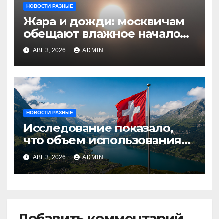
НОВОСТИ РАЗНЫЕ
Жара и дожди: москвичам
обещают влажное начало
августа
АВГ 3, 2026
ADMIN
НОВОСТИ РАЗНЫЕ
Исследование показало,
что объем использования
криптовалют в Швейцарии
АВГ 3, 2026
ADMIN
в два раза превышает
аналогичный показатель в
Германии
Добавить комментарий