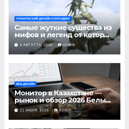
ГРАФИЧЕСКИЙ ДИЗАЙН И БРЕНДИНГ
Самые жуткие существа из
мифов и легенд от которых
стынет кровь
4 АВГУСТА, 2026
ADMIN
ВЕБ-ДИЗАЙН
Монитор в Казахстане —
рынок и обзор 2026 Белый
Ветер Shop.kz
21 ИЮЛЯ, 2026
ADMIN