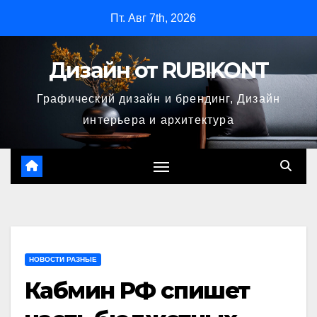
Перейти
Пт. Авг 7th, 2026
к
содержимому
Дизайн от RUBIKONT
Графический дизайн и брендинг, Дизайн
интерьера и архитектура
НОВОСТИ РАЗНЫЕ
Кабмин РФ спишет