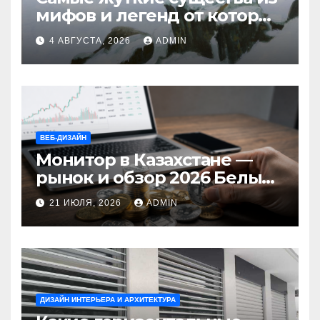
мифов и легенд от которых
стынет кровь
4 АВГУСТА, 2026
ADMIN
ВЕБ-ДИЗАЙН
Монитор в Казахстане —
рынок и обзор 2026 Белый
Ветер Shop.kz
21 ИЮЛЯ, 2026
ADMIN
ДИЗАЙН ИНТЕРЬЕРА И АРХИТЕКТУРА