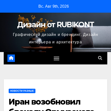
Перейти
Вс. Авг 9th, 2026
к
содержимому
Дизайн от RUBIKONT
Графический дизайн и брендинг, Дизайн
интерьера и архитектура
НОВОСТИ РАЗНЫЕ
Иран возобновил