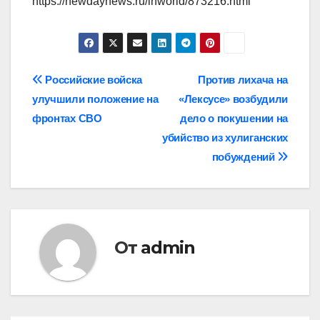
https://newdaynews.ru/inworld/873216.html
Навигация
Российские войска
Против лихача на
улучшили положение на
«Лексусе» возбудили
по
фронтах СВО
дело о покушении на
записям
убийство из хулиганских
побуждений
От
admin