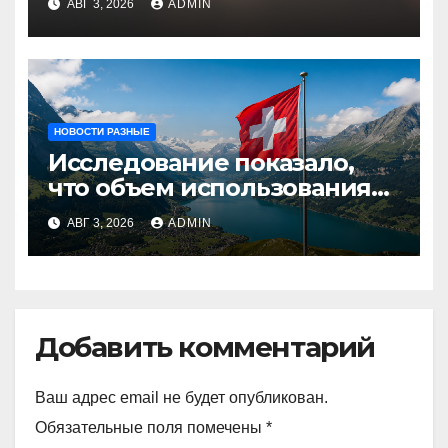
АВГ 3, 2026
ADMIN
НОВОСТИ РАЗНЫЕ
Исследование показало,
что объем использования
криптовалют в Швейцарии
АВГ 3, 2026
ADMIN
в два раза превышает
аналогичный показатель в
Германии
Добавить комментарий
Ваш адрес email не будет опубликован.
Обязательные поля помечены
*